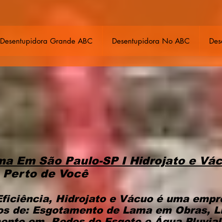
Desentupidora Grande ABC
Desentupidora No ABC
Des
a Em São Paulo-SP I Hidrojato e Vá
 Perto de Você
Eficiência, Hidrojato e Vácuo é uma emp
os de: Esgotamento de Lama em Obras, L
mento em Redes de Esgoto e Água Pluvial