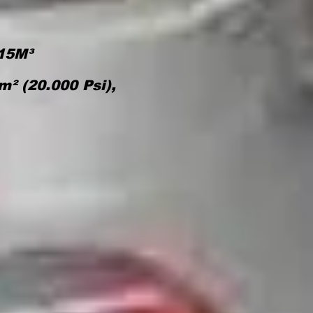
15M³
² (20.000 Psi),