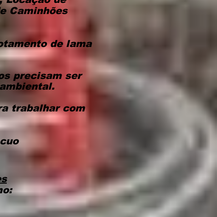
de Caminhões
otamento de lama
os precisam ser
ambiental.
ra trabalhar com
ácuo
es
mo: