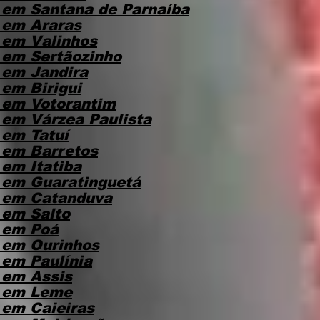
em Santana de Parnaíba
 em Araras
 em Valinhos
em Sertãozinho
em Jandira
em Birigui
 em Votorantim
em Várzea Paulista
em Tatuí
 em Barretos
em Itatiba
 em Guaratinguetá
 em Catanduva
em Salto
 em Poá
 em Ourinhos
em Paulínia
 em Assis
 em Leme
em Caieiras