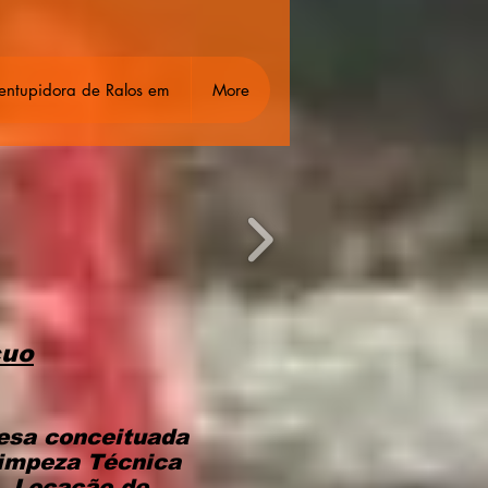
entupidora de Ralos em
More
cuo
resa conceituada
impeza Técnica
, Locação de