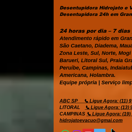
Desentupidora Hidrojato e 
Desentupidora 24h em Grand
24 horas por dia – 7 dia
Atendimento rápido em Gran
São Caetano, Diadema, Mauá,
Zona Leste, Sul, Norte, Mog
Barueri, Litoral Sul, Praia 
Peruíbe, Campinas, Indaiatub
Americana, Holambra.
Equipe própria | Serviço limp
ABC SP
📞 Ligue Agora: (11) 
LITORAL
📞 Ligue Agora: (13)
CAMPINAS
📞 Ligue Agora: (19)
hidrojatoevacuo@gmai.com