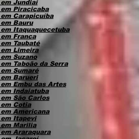
em Jundiaí
em Piracicaba
em Carapicuíba
 em Bauru
 em Itaquaquecetuba
 em Franca
 em Taubaté
 em Limeira
 em Suzano
em Taboão da Serra
 em Sumaré
em Barueri
 em Embu das Artes
em Indaiatuba
em São Carlos
 em Cotia
 em Americana
em Itapevi
em Marilia
 em Araraquara
em Jacareí