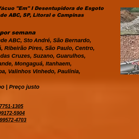
Vácuo "Em" I Desentupidora de Esgoto
e ABC, SP, Litoral e Campinas
s por semana
de ABC, Sto André, São Bernardo,
 Ribeirão Pires, São Paulo, Centro,
i das Cruzes, Suzano, Guarulhos,
Grande, Mongaguá, Itanhaem,
a, Valinhos Vinhedo, Paulínia,
o | Preço justo
97751-1305
 99172-5904
 99572-4703