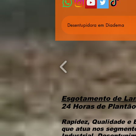
Desentupidora em Diadema
Esgotamento de Lam
24 Horas de Plantão
Rapidez, Qualidade e 
que atua nos segment
Industrial, Desentupi