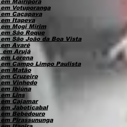
em Mairiporã
 em Votuporanga
 em Caçapava
em Itapeva
 em Mogi Mirim
 em São Roque
em São João da Boa Vista
 em Avaré
 em Arujá
 em Lorena
 em Campo Limpo Paulista
 em Matão
em Cruzeiro
 em Vinhedo
em Ibiúna
 em Lins
 em Cajamar
em Jaboticabal
 em Bebedouro
 em Pirassununga
em Itapira