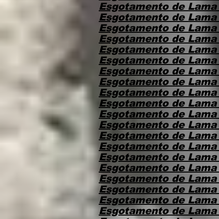
Esgotamento de Lama 
Esgotamento de Lama
Esgotamento de Lama
Esgotamento de Lama 
Esgotamento de Lama 
Esgotamento de Lama 
Esgotamento de Lama
Esgotamento de Lama 
Esgotamento de Lama 
Esgotamento de Lama
Esgotamento de Lama 
Esgotamento de Lama
Esgotamento de Lama
Esgotamento de Lama 
Esgotamento de Lama
Esgotamento de Lama
Esgotamento de Lama 
Esgotamento de Lama
Esgotamento de Lama
Esgotamento de Lama 