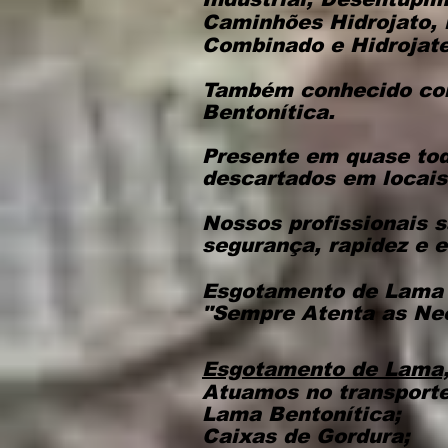
Caminhões Hidrojato,
Combinado e Hidrojat
Também conhecido com
Bentonítica.
Presente em quase tod
descartados em locais
Nossos profissionais s
segurança, rapidez e e
​Esgotamento de Lama 
"Sempre Atenta as Nec
Esgotamento de Lama, 
Atuamos no transporte
Lama Bentonítica;
Caixas de Gordura;