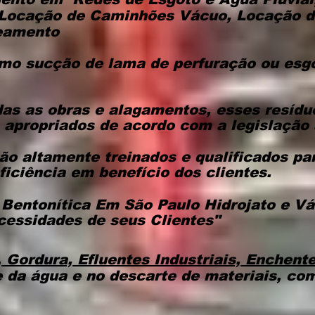
 Locação de Caminhões Vácuo, Locação 
eamento
o sucção de lama de perfuração ou esg
as as obras e alagamentos, esses resídu
 apropriados de acordo com a legislação 
ão altamente treinados e qualificados pa
ficiência em benefício dos clientes.
Bentonítica Em São Paulo Hidrojato e V
essidades de seus Clientes"
Gordura, Efluentes Industriais, Enchent
 da água e no descarte de materiais, co