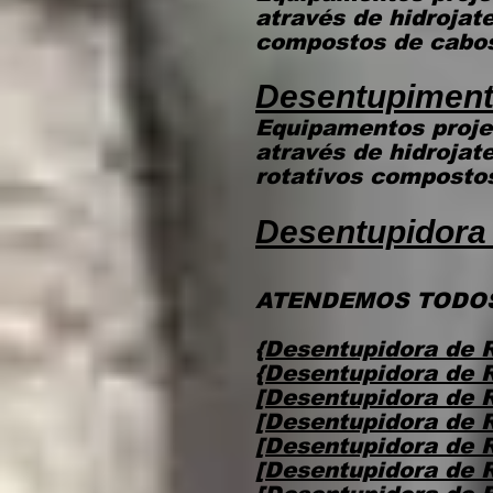
através de hidrojat
compostos de cabos 
Desentupiment
Equipamentos proje
através de hidroja
rotativos compostos
Desentupidora
ATENDEMOS TODOS
{Desentupidora de 
{Desentupidora de 
[Desentupidora de 
[Desentupidora de 
[Desentupidora de R
[Desentupidora de R