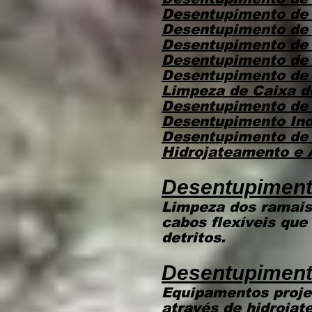
Desentupimento de
Desentupimento de
Desentupimento de 
Desentupimento de
Desentupimento de
Limpeza de Caixa 
Desentupimento de 
Desentupimento Ind
Desentupimento de
Hidrojateamento e
​Desentupiment
Limpeza dos ramais
cabos flexíveis que
detritos.
Desentupiment
Equipamentos proje
através de hidroja