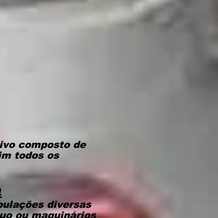
ivo composto de
im todos os
a
bulações diversas
cuo ou maquinários