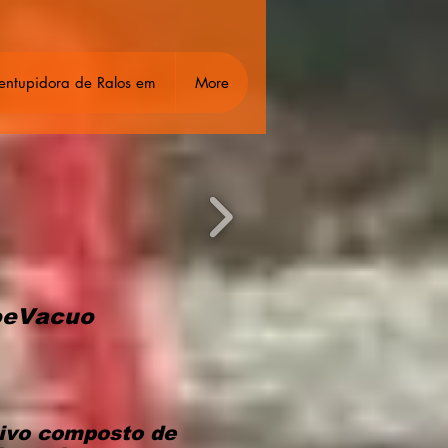
entupidora de Ralos em
More
oeVacuo
ivo composto de