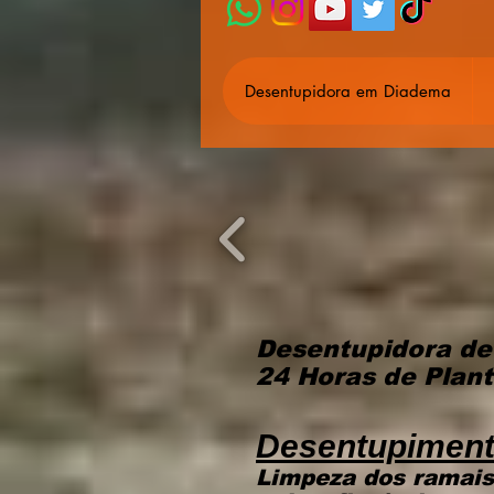
Desentupidora em Diadema
Desentupidora de
24 Horas de Plan
Desentupimento
Limpeza dos ramais