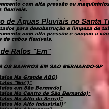
eamento com alta pressão ou maquinários
flexíveis.
o de Águas Pluviais
no Santa T
tados para desobstrução e limpeza de tu
teamento com alta pressão e sucção a vá
 de cabos flexíveis.
 de Ralos "Em"
 OS BAIRROS EM SÃO BERNARDO-SP
Ralos Na Grande ABC}
Ralos "Em"}*
Ralos em São Bernardo]
Ralos No Centro de São Bernardo]*
alos No Alto da Serra]*
alos No Alto Industrial]*