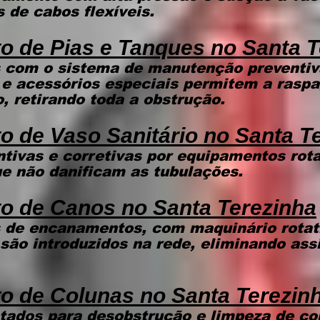
 de cabos flexíveis.
o de Pias e Tanques
no Santa T
 com o sistema de manutenção preventiva
 e acessórios especiais permitem a rasp
 retirando toda a obstrução.
o de Vaso Sanitário
no Santa T
tivas e corretivas por equipamentos rot
que não danificam as tubulações.
to de Canos
no Santa Terezinha
 de encanamentos, com maquinário rotat
 são introduzidos na rede, eliminando ass
o de Colunas
no Santa Terezin
tados para desobstrução e limpeza de co