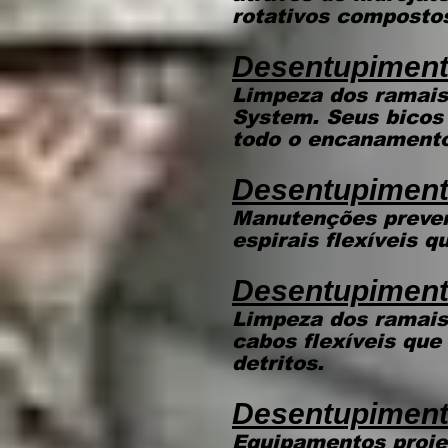
rotativos compostos
Desentupiment
Limpeza dos ramais
System. Seus bicos
todo o encanamento,
Desentupiment
Manutenções preven
espirais flexíveis 
Desentupimen
Limpeza dos ramais
cabos flexíveis que
detritos.
Desentupiment
Equipamentos proje