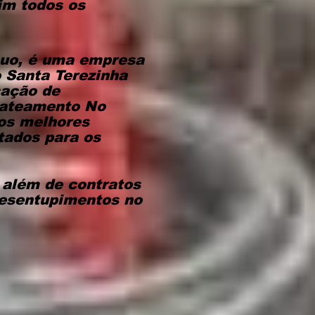
im todos os
cuo, é uma empresa
 Santa Terezinha
cação de
jateamento No
 os melhores
tados para os
, além de contratos
desentupimentos no