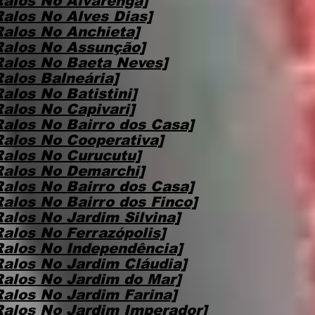
Ralos No Alvarenga]
Ralos No Alves Dias]
Ralos No Anchieta]
Ralos No Assunção]
Ralos No Baeta Neves]
alos Balneária]
alos No Batistini]
alos No Capivari]
Ralos No Bairro dos Casa]
Ralos No Cooperativa]
Ralos No Curucutu]
Ralos No Demarchi]
Ralos No Bairro dos Casa]
alos No Bairro dos Finco]
alos No Jardim Silvina]
alos No Ferrazópolis]
Ralos No Independência]
Ralos No Jardim Cláudia]
Ralos No Jardim do Mar]
Ralos No Jardim Farina]
Ralos No Jardim Imperador]