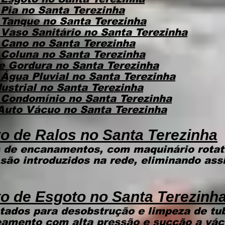
 Pia
no Santa Terezinha
 Tanque
no Santa Terezinha
Vaso Sanitário
no Santa Terezinha
 Cano
no Santa Terezinha
 Coluna
no Santa Terezinha
de Gordura
no Santa Terezinha
Água Pluvial
no Santa Terezinha
ustrial
no Santa Terezinha
 Condomínio
no Santa Terezinha
 Auto Vácuo
no Santa Terezinha
o de Ralos no Santa Terezinha
 de encanamentos, com maquinário rotat
 são introduzidos na rede, eliminando ass
o de Esgoto
no Santa Terezinh
tados para desobstrução e limpeza de tu
teamento com alta pressão e sucção a vá