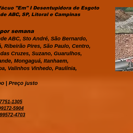
Vácuo "Em" I Desentupidora de Esgoto
e ABC, SP, Litoral e Campinas
s por semana
de ABC, Sto André, São Bernardo,
 Ribeirão Pires, São Paulo, Centro,
i das Cruzes, Suzano, Guarulhos,
Grande, Mongaguá, Itanhaem,
a, Valinhos Vinhedo, Paulínia,
o | Preço justo
97751-1305
 99172-5904
 99572-4703