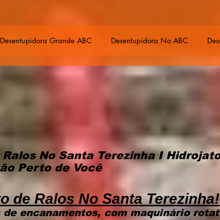
Desentupidora Grande ABC
Desentupidora No ABC
Des
 Ralos No Santa Terezinha I
Hidrojat
tão Perto de Você
 de Ralos No Santa Terezinha!
 de encanamentos, com maquinário rotat