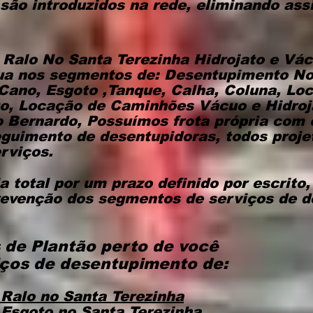
 são introduzidos na rede, eliminando ass
 Ralo No Santa Terezinha Hidrojato e Vá
ua nos segmentos de: Desentupimento No
 Cano, Esgoto ,Tanque, Calha, Coluna, Lo
o, Locação de Caminhões Vácuo e Hidro
o Bernardo, Possuímos frota própria com
guimento de desentupidoras, todos proje
erviços.
 total por um prazo definido por escrito
evenção dos segmentos de serviços de 
 de Plantão perto de você
ços de desentupimento de:
 Ralo
no Santa Terezinha
 Esgoto
no Santa Terezinha