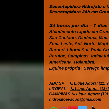
Desentupidora Hidrojato e 
Desentupidora 24h em Grand
24 horas por dia – 7 dia
Atendimento rápido em Gran
São Caetano, Diadema, Mauá,
Zona Leste, Sul, Norte, Mog
Barueri, Litoral Sul, Praia 
Peruíbe, Campinas, Indaiatub
Americana, Holambra.
Equipe própria | Serviço limp
ABC SP
📞 Ligue Agora: (11) 
LITORAL
📞 Ligue Agora: (13)
CAMPINAS
📞 Ligue Agora: (19)
hidrojatoevacuo@gmai.com