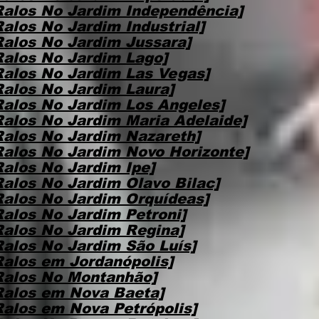
Ralos No Jardim Independência]
alos No Jardim Industrial]
Ralos No Jardim Jussara]
Ralos No Jardim Lago]
Ralos No Jardim Las Vegas]
Ralos No Jardim Laura]
Ralos No Jardim Los Angeles]
Ralos No Jardim Maria Adelaide]
Ralos No Jardim Nazareth]
Ralos No Jardim Novo Horizonte]
Ralos No Jardim Ipe]
Ralos No Jardim Olavo Bilac]
Ralos No Jardim Orquídeas]
Ralos No Jardim Petroni]
Ralos No Jardim Regina]
Ralos No Jardim São Luís]
Ralos em Jordanópolis]
Ralos No Montanhão]
Ralos em Nova Baeta]
Ralos em Nova Petrópolis]