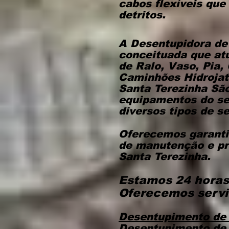
cabos flexíveis que
detritos.
A Desentupidora de
conceituada que at
de Ralo, Vaso, Pia,
Caminhões Hidrojat
Santa Terezinha Sã
equipamentos do se
diversos tipos de s
Oferecemos garantia
de manutenção e pr
Santa Terezinha.​
Estamos 24 horas
Oferecemos servi
Desentupimento de
Desentupimento de