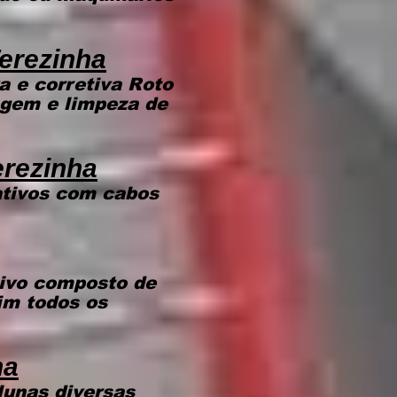
erezinha
 e corretiva Roto
agem e limpeza de
erezinha
ativos com cabos
ivo composto de
im todos os
ha
lunas diversas