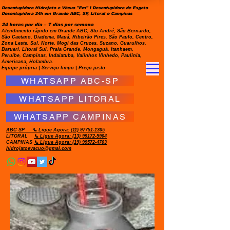
Desentupidora Hidrojato e Vácuo "Em" I Desentupidora de Esgoto
Desentupidora 24h em Grande ABC, SP, Litoral e Campinas
24 horas por dia – 7 dias por semana
Atendimento rápido em Grande ABC, Sto André, São Bernardo,
São Caetano, Diadema, Mauá, Ribeirão Pires, São Paulo, Centro,
Zona Leste, Sul, Norte, Mogi das Cruzes, Suzano, Guarulhos,
Barueri, Litoral Sul, Praia Grande, Mongaguá, Itanhaem,
Peruíbe, Campinas, Indaiatuba, Valinhos Vinhedo, Paulínia,
Americana, Holambra.
Equipe própria | Serviço limpo | Preço justo
WHATSAPP ABC-SP
WHATSAPP LITORAL
WHATSAPP CAMPINAS
ABC SP
📞 Ligue Agora:
(11) 97751-1305
LITORAL
📞 Ligue Agora: (13) 99172-5904
CAMPINAS
📞 Ligue Agora: (19) 99572-4703
hidrojatoevacuo@gmai.com