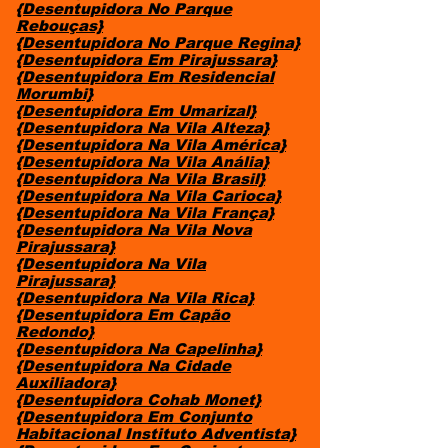
{Desentupidora No Parque
Rebouças}
{Desentupidora No Parque Regina}
{Desentupidora Em Pirajussara}
{Desentupidora Em Residencial
Morumbi}
{Desentupidora Em Umarizal}
{Desentupidora Na Vila Alteza}
{Desentupidora Na Vila América}
{Desentupidora Na Vila Anália}
{Desentupidora Na Vila Brasil}
{Desentupidora Na Vila Carioca}
{Desentupidora Na Vila França}
{Desentupidora Na Vila Nova
Pirajussara}
{Desentupidora Na Vila
Pirajussara}
{Desentupidora Na Vila Rica}
{Desentupidora Em Capão
Redondo}
{Desentupidora Na Capelinha}
{Desentupidora Na Cidade
Auxiliadora}
{Desentupidora Cohab Monet}
{Desentupidora Em Conjunto
Habitacional Instituto Adventista}