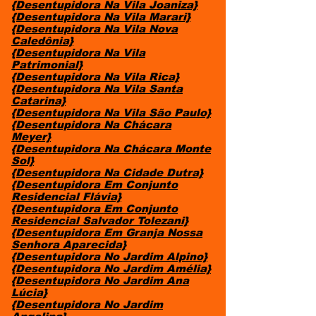
{Desentupidora Na Vila Joaniza}
{Desentupidora Na Vila Marari}
{Desentupidora Na Vila Nova
Caledônia}
{Desentupidora Na Vila
Patrimonial}
{Desentupidora Na Vila Rica}
{Desentupidora Na Vila Santa
Catarina}
{Desentupidora Na Vila São Paulo}
{Desentupidora Na Chácara
Meyer}
{Desentupidora Na Chácara Monte
Sol}
{Desentupidora Na Cidade Dutra}
{Desentupidora Em Conjunto
Residencial Flávia}
{Desentupidora Em Conjunto
Residencial Salvador Tolezani}
{Desentupidora Em Granja Nossa
Senhora Aparecida}
{Desentupidora No Jardim Alpino}
{Desentupidora No Jardim Amélia}
{Desentupidora No Jardim Ana
Lúcia}
{Desentupidora No Jardim