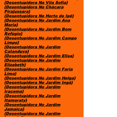
{Desentupidora Na Vila Sofia}
{Desentupidora Na Chácara
Pirajussara}
{Desentupidora No Horto do Ipê}
{Desentupidora No Jardim Ana
Maria}
{Desentupidora No Jardim Bom
Refúgio}
{Desentupidora No Jardim Campo
Limpo}
{Desentupidora No Jardim
Catanduva}
{Desentupidora No Jardim Elisa}
{Desentupidora No Jardim
Elizabeth}
{Desentupidora No Jardim Faria
Lima}
{Desentupidora No Jardim Helga}
{Desentupidora No Jardim Ingá}
{Desentupidora No Jardim
Iracema}
{Desentupidora No Jardim
Itamaraty}
{Desentupidora No Jardim
Jamaica}
{Desentupidora No Jardim