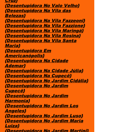
Cruz}
{Desentupidora No Valo Velho}
{Desentupidora Na Vila das
Belezas}
{Desentupidora Na Vila Fazzeoni}
{Desentupidora Na Vila Fazzione}
{Desentupidora Na Vila Maringá}
{Desentupidora Na Vila Rosina}
{Desentupidora Na Vila Santa
Maria}
{Desentupidora Em
Americanópolis}
{Desentupidora Na Cidade
Ademar}
{Desentupidora Na Cidade Júlia}
{Desentupidora Na Cupecê}
{Desentupidora No Jardim Cidália}
{Desentupidora No Jardim
Cupecê}
{Desentupidora No Jardim
Harmonia}
{Desentupidora No Jardim Los
Angeles}
{Desentupidora No Jardim Luso}
{Desentupidora No Jardim Maria
Luiza}
{Desentupidora No Jardim Martini}