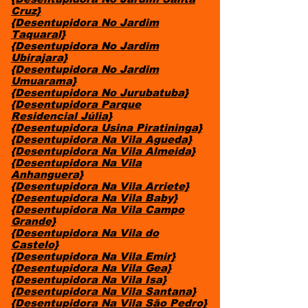
Cruz}
{Desentupidora No Jardim
Taquaral}
{Desentupidora No Jardim
Ubirajara}
{Desentupidora No Jardim
Umuarama}
{Desentupidora No Jurubatuba}
{Desentupidora Parque
Residencial Júlia}
{Desentupidora Usina Piratininga}
{Desentupidora Na Vila Agueda}
{Desentupidora Na Vila Almeida}
{Desentupidora Na Vila
Anhanguera}
{Desentupidora Na Vila Arriete}
{Desentupidora Na Vila Baby}
{Desentupidora Na Vila Campo
Grande}
{Desentupidora Na Vila do
Castelo}
{Desentupidora Na Vila Emir}
{Desentupidora Na Vila Gea}
{Desentupidora Na Vila Isa}
{Desentupidora Na Vila Santana}
{Desentupidora Na Vila São Pedro}