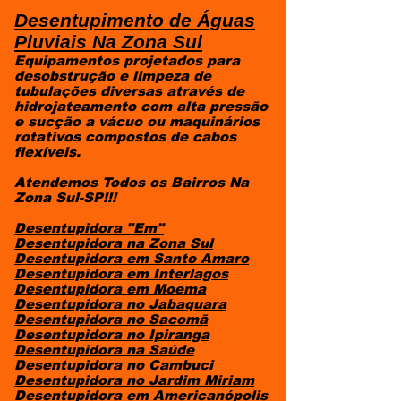
Desentupimento de Águas
Pluviais
Na Zona Sul
Equipamentos projetados para
desobstrução e limpeza de
tubulações diversas através de
hidrojateamento com alta pressão
e sucção a vácuo ou maquinários
rotativos compostos de cabos
flexíveis.
Atendemos Todos os Bairros Na
Zona Sul-SP!!!
Desentupidora "Em"
Desentupidora na Zona Sul
Desentupidora em Santo Amaro
Desentupidora em Interlagos
Desentupidora em Moema
Desentupidora no Jabaquara
Desentupidora no Sacomã
Desentupidora no Ipiranga
Desentupidora na Saúde
Desentupidora no Cambuci
Desentupidora no Jardim Miriam
Desentupidora em Americanópolis