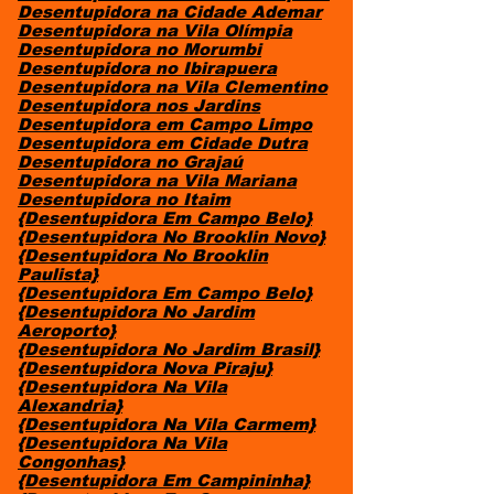
Desentupidora na Cidade Ademar
Desentupidora na Vila Olímpia
Desentupidora no Morumbi
Desentupidora no Ibirapuera
Desentupidora na Vila Clementino
Desentupidora nos Jardins
Desentupidora em Campo Limpo
Desentupidora em Cidade Dutra
Desentupidora no Grajaú
Desentupidora na Vila Mariana
Desentupidora no Itaim
{Desentupidora Em Campo Belo}
{Desentupidora No Brooklin Novo}
{Desentupidora No Brooklin
Paulista}
{Desentupidora Em Campo Belo}
{Desentupidora No Jardim
Aeroporto}
{Desentupidora No Jardim Brasil}
{Desentupidora Nova Piraju}
{Desentupidora Na Vila
Alexandria}
{Desentupidora Na Vila Carmem}
{Desentupidora Na Vila
Congonhas}
{Desentupidora Em Campininha}