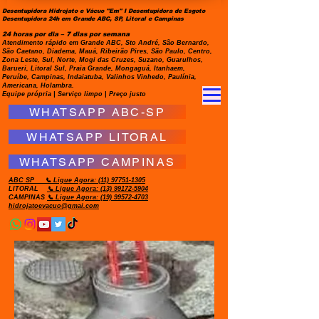
Desentupidora Hidrojato e Vácuo "Em" I Desentupidora de Esgoto
Desentupidora 24h em Grande ABC, SP, Litoral e Campinas
24 horas por dia – 7 dias por semana
Atendimento rápido em Grande ABC, Sto André, São Bernardo,
São Caetano, Diadema, Mauá, Ribeirão Pires, São Paulo, Centro,
Zona Leste, Sul, Norte, Mogi das Cruzes, Suzano, Guarulhos,
Barueri, Litoral Sul, Praia Grande, Mongaguá, Itanhaem,
Peruíbe, Campinas, Indaiatuba, Valinhos Vinhedo, Paulínia,
Americana, Holambra.
Equipe própria | Serviço limpo | Preço justo
WHATSAPP ABC-SP
WHATSAPP LITORAL
WHATSAPP CAMPINAS
ABC SP
📞 Ligue Agora:
(11) 97751-1305
LITORAL
📞 Ligue Agora: (13) 99172-5904
CAMPINAS
📞 Ligue Agora: (19) 99572-4703
hidrojatoevacuo@gmai.com