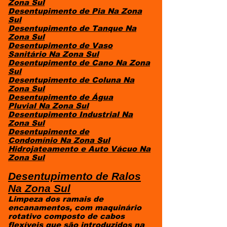
Zona Sul
Desentupimento de Pia
Na Zona
Sul
Desentupimento de Tanque
Na
Zona Sul
Desentupimento de Vaso
Sanitário
Na Zona Sul
Desentupimento de Cano
Na Zona
Sul
Desentupimento de Coluna
Na
Zona Sul
Desentupimento de Água
Pluvial
Na Zona Sul
Desentupimento Industrial
Na
Zona Sul
Desentupimento de
Condomínio
Na Zona Sul
Hidrojateamento e Auto Vácuo
Na
Zona Sul
​Desentupimento de Ralos
Na Zona Sul
Limpeza dos ramais de
encanamentos, com maquinário
rotativo composto de cabos
flexíveis que são introduzidos na