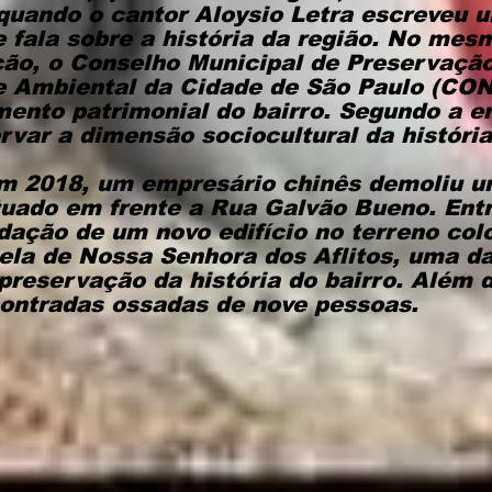
uando o cantor Aloysio Letra escreveu
e fala sobre a história da região. No mes
ão, o Conselho Municipal de Preservação
 e Ambiental da Cidade de São Paulo (CO
nto patrimonial do bairro. Segundo a en
var a dimensão sociocultural da históri
em 2018, um empresário chinês demoliu u
tuado em frente a Rua Galvão Bueno. Ent
dação de um novo edifício no terreno co
la de Nossa Senhora dos Aflitos, uma d
preservação da história do bairro. Além d
ontradas ossadas de nove pessoas.