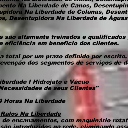
mento Na Liberdade de Canos, Desentupi
upidora Na Liberdade de Colunas, Desent
os, Desentupidora Na Liberdade de Águas 
s são altamente treinados e qualificados
e eficiência em benefício dos clientes.
 total por um prazo definido por escrito
evenção dos segmentos de serviços de 
iberdade I Hidrojato e Vácuo
Necessidades de seus Clientes"
 Horas Na Liberdade
Ralos Na Liberdade
 de encanamentos, com maquinário rotat
 são introduzidos na rede, eliminando ass