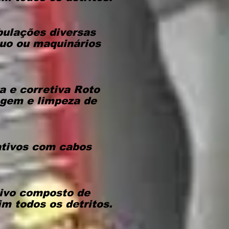
bulações diversas
cuo ou maquinários
 e corretiva Roto
agem e limpeza de
ativos com cabos
ivo composto de
im todos os detritos.