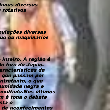
lunas diversas
 rotativos
bulações diversas
cuo ou maquinários
inteiro. A região é
o fora do Japão.
aracterísticas da
 que passam por
ntretanto, o que
munidade negra e
ocultada.Nos últimos
m à tona o debate
sta e
ia de acontecimentos