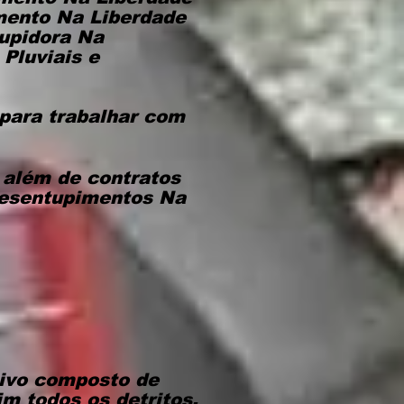
mento Na Liberdade
upidora Na
Pluviais e
 para trabalhar com
, além de contratos
desentupimentos Na
ivo composto de
im todos os detritos.