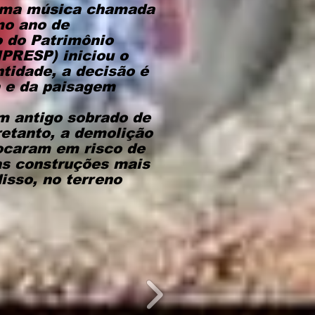
 uma música chamada
mo ano de
 do Patrimônio
NPRESP) iniciou o
tidade, a decisão é
a e da paisagem
m antigo sobrado de
retanto, a demolição
locaram em risco de
as construções mais
isso, no terreno