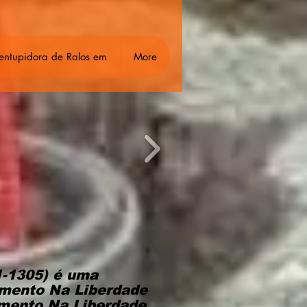
entupidora de Ralos em
More
1-1305) é uma
imento Na Liberdade
imento Na Liberdade