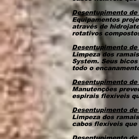
Desentupimento de
Equipamentos proje
através de hidroja
rotativos compostos
Desentupimento de
Limpeza dos ramais
System. Seus bicos
todo o encanamento,
Desentupimento de 
Manutenções preven
espirais flexíveis 
Desentupimento de
Limpeza dos ramais
cabos flexíveis que
Desentupimento de