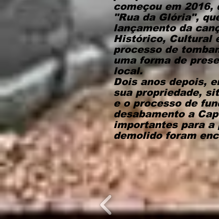
começou em 2016, q
"Rua da Glória", qu
lançamento da canç
Histórico, Cultural
processo de tombame
uma forma de preser
local.
Dois anos depois, 
sua propriedade, si
e o processo de fun
desabamento a Cape
importantes para a 
demolido foram enc