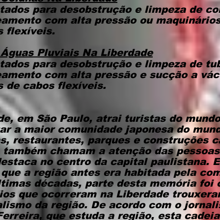
tados para desobstrução e limpeza de co
eamento com alta pressão ou maquinários
flexíveis.
Águas Pluviais
Na Liberdade
tados para desobstrução e limpeza de tu
teamento com alta pressão e sucção a vá
 de cabos flexíveis.
de, em São Paulo, atrai turistas do mundo 
gar a maior comunidade japonesa do mund
as, restaurantes, parques e construções c
ca também chamam a atenção das pessoas
destaca no centro da capital paulistana. E
que a região antes era habitada pela co
ltimas décadas, parte desta memória foi 
dios que ocorreram na Liberdade trouxera
alismo da região. De acordo com o jornali
Ferreira
, que estuda a região, esta cade