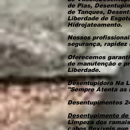
de Pias, Desentupi
de Tanques, Desent
Liberdade de Esgot
Hidrojateamento.
Nossos profissionai
segurança, rapidez 
Oferecemos garantia
de manutenção e pr
Liberdade.
Desentupidora Na L
"Sempre Atenta as 
Desentupimentos 24
Desentupimento de 
Limpeza dos ramais
cabos flexíveis que