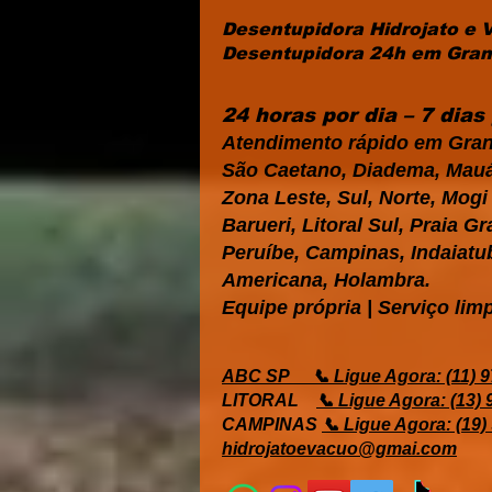
Desentupidora Hidrojato e 
Desentupidora 24h em Grand
24 horas por dia – 7 dia
Atendimento rápido em Gran
São Caetano, Diadema, Mauá,
Zona Leste, Sul, Norte, Mog
Barueri, Litoral Sul, Praia 
Peruíbe, Campinas, Indaiatub
Americana, Holambra.
Equipe própria | Serviço limp
ABC SP
📞 Ligue Agora: (11) 
LITORAL
📞 Ligue Agora: (13)
CAMPINAS
📞 Ligue Agora: (19)
hidrojatoevacuo@gmai.com