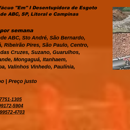
Vácuo "Em" I Desentupidora de Esgoto
e ABC, SP, Litoral e Campinas
s por semana
de ABC, Sto André, São Bernardo,
 Ribeirão Pires, São Paulo, Centro,
i das Cruzes, Suzano, Guarulhos,
Grande, Mongaguá, Itanhaem,
a, Valinhos Vinhedo, Paulínia,
o | Preço justo
97751-1305
 99172-5904
 99572-4703