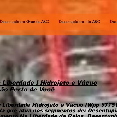
Desentupidora Grande ABC
Desentupidora No ABC
Des
 Liberdade I Hidrojato e Vácuo
tão Perto de Você
 Liberdade Hidrojato e Vácuo (Wpp 9775
a que atua nos segmentos de: Desentup
mento Na Liberdade de Ralos, Desentup