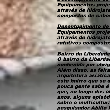
Equipamentos proje
através de hidrojat
compostos de cabos 
Desentupimento de 
Equipamentos proje
através de hidroja
rotativos compostos
Bairro da Liberdade
O bairro da Liberda
conhecida por abri
Além disso, as feir
arquitetura asiáti
este bairro que se 
pouca gente sabe é 
que, ao longo das ú
anos, alguns episó
sobre o multicultur
pesquisador
Abilio 