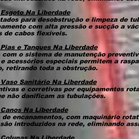
 Esgoto
Na Liberdade
tados para desobstrução e limpeza de tu
teamento com alta pressão e sucção a vá
 de cabos flexíveis.
 Pias e Tanques
Na Liberdade
 com o sistema de manutenção preventiva
 e acessórios especiais permitem a rasp
 retirando toda a obstrução.
Vaso Sanitário
Na Liberdade
tivas e corretivas por equipamentos rot
que não danificam as tubulações.
 Canos
Na Liberdade
 de encanamentos, com maquinário rotat
 são introduzidos na rede, eliminando ass
 Colunas
Na Liberdade