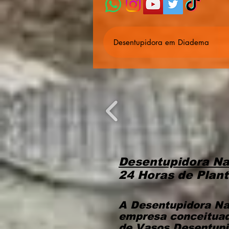
Desentupidora em Diadema
Desentupidora Na
24 Horas de Plan
A Desentupidora Na
empresa conceituad
de Vasos,Desentupi