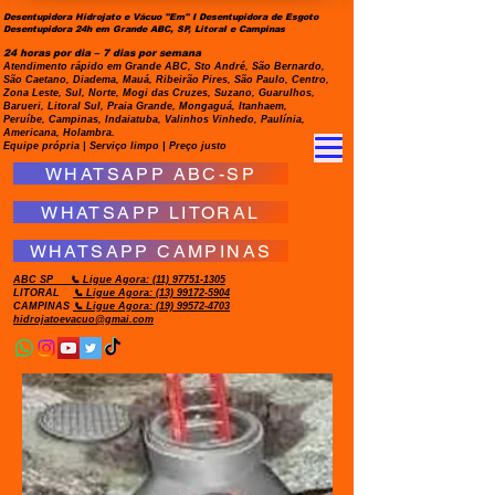
Desentupidora Hidrojato e Vácuo "Em" I Desentupidora de Esgoto
Desentupidora 24h em Grande ABC, SP, Litoral e Campinas
24 horas por dia – 7 dias por semana
Atendimento rápido em Grande ABC, Sto André, São Bernardo,
São Caetano, Diadema, Mauá, Ribeirão Pires, São Paulo, Centro,
Zona Leste, Sul, Norte, Mogi das Cruzes, Suzano, Guarulhos,
Barueri, Litoral Sul, Praia Grande, Mongaguá, Itanhaem,
Peruíbe, Campinas, Indaiatuba, Valinhos Vinhedo, Paulínia,
Americana, Holambra.
Equipe própria | Serviço limpo | Preço justo
WHATSAPP ABC-SP
WHATSAPP LITORAL
WHATSAPP CAMPINAS
ABC SP
📞 Ligue Agora:
(11) 97751-1305
LITORAL
📞 Ligue Agora: (13) 99172-5904
CAMPINAS
📞 Ligue Agora: (19) 99572-4703
hidrojatoevacuo@gmai.com