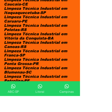
Caucaia-CE
Limpeza Técnica Industrial em
Itaquaquecetuba-SP
Limpeza Técnica Industrial em
Caruaru-PE
Limpeza Técnica Industrial em
Pelotas-RS
Limpeza Técnica Industrial em
Vitória da Conquista-BA
Limpeza Técnica Industrial em
Canoas-RS
Limpeza Técnica Industrial em
Franca-SP
Limpeza Técnica Industrial em
Ponta Grossa-PR
Limpeza Técnica Industrial em
Blumenau-SC
Limpeza Técnica Industrial em
Petrolina-PE
Limpeza Técnica Industrial em
Paulista-PE
ABC-SP
Litoral
Campinas
Limpeza Técnica Industrial em
Ribeirão das Neves-MG
Limpeza Técnica Industrial em
Uberaba-MG
Limpeza Técnica Industrial em