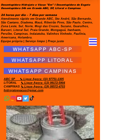
Desentupidora Hidrojato e Vácuo "Em" I Desentupidora de Esgoto
Desentupidora 24h em Grande ABC, SP, Litoral e Campinas
24 horas por dia – 7 dias por semana
Atendimento rápido em Grande ABC, Sto André, São Bernardo,
São Caetano, Diadema, Mauá, Ribeirão Pires, São Paulo, Centro,
Zona Leste, Sul, Norte, Mogi das Cruzes, Suzano, Guarulhos,
Barueri, Litoral Sul, Praia Grande, Mongaguá, Itanhaem,
Peruíbe, Campinas, Indaiatuba, Valinhos Vinhedo, Paulínia,
Americana, Holambra.
Equipe própria | Serviço limpo | Preço justo
WHATSAPP ABC-SP
WHATSAPP LITORAL
WHATSAPP CAMPINAS
ABC SP
📞 Ligue Agora:
(11) 97751-1305
LITORAL
📞 Ligue Agora: (13) 99172-5904
CAMPINAS
📞 Ligue Agora: (19) 99572-4703
hidrojatoevacuo@gmai.com