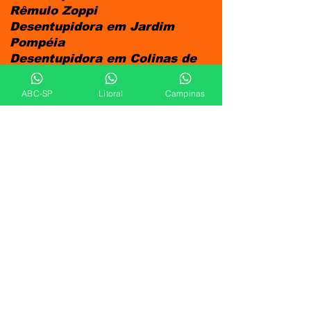
Rêmulo Zoppi
Desentupidora em Jardim
Pompéia
Desentupidora em Colinas de
Indaiatuba
Desentupidora em Jardim
ABC-SP
Litoral
Campinas
Morada do Sol
Desentupidora em Jardim São
Conrado
Desentupidora em Vila Pires da
Cunha
Desentupidora em Parque das
Nações
Desentupidora em Jardim
Tancredo Neves
Desentupidora em Jardim Alice
Desentupidora em Jardim São
Francisco
Desentupidora em Jardim