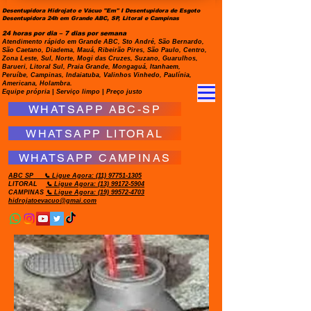
Desentupidora Hidrojato e Vácuo "Em" I Desentupidora de Esgoto
Desentupidora 24h em Grande ABC, SP, Litoral e Campinas
24 horas por dia – 7 dias por semana
Atendimento rápido em Grande ABC, Sto André, São Bernardo,
São Caetano, Diadema, Mauá, Ribeirão Pires, São Paulo, Centro,
Zona Leste, Sul, Norte, Mogi das Cruzes, Suzano, Guarulhos,
Barueri, Litoral Sul, Praia Grande, Mongaguá, Itanhaem,
Peruíbe, Campinas, Indaiatuba, Valinhos Vinhedo, Paulínia,
Americana, Holambra.
Equipe própria | Serviço limpo | Preço justo
WHATSAPP ABC-SP
WHATSAPP LITORAL
WHATSAPP CAMPINAS
ABC SP
📞 Ligue Agora:
(11) 97751-1305
LITORAL
📞 Ligue Agora: (13) 99172-5904
CAMPINAS
📞 Ligue Agora: (19) 99572-4703
hidrojatoevacuo@gmai.com