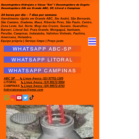
Desentupidora Hidrojato e Vácuo "Em" I Desentupidora de Esgoto
Desentupidora 24h em Grande ABC, SP, Litoral e Campinas
24 horas por dia – 7 dias por semana
Atendimento rápido em Grande ABC, Sto André, São Bernardo,
São Caetano, Diadema, Mauá, Ribeirão Pires, São Paulo, Centro,
Zona Leste, Sul, Norte, Mogi das Cruzes, Suzano, Guarulhos,
Barueri, Litoral Sul, Praia Grande, Mongaguá, Itanhaem,
Peruíbe, Campinas, Indaiatuba, Valinhos Vinhedo, Paulínia,
Americana, Holambra.
Equipe própria | Serviço limpo | Preço justo
WHATSAPP ABC-SP
WHATSAPP LITORAL
WHATSAPP CAMPINAS
ABC SP
📞 Ligue Agora:
(11) 97751-1305
LITORAL
📞 Ligue Agora: (13) 99172-5904
CAMPINAS
📞 Ligue Agora: (19) 99572-4703
hidrojatoevacuo@gmai.com