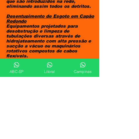
que são introduzidos na rede,
eliminando assim todos os detritos.
Desentupimento de Esgoto em Capão
Redondo
Equipamentos projetados para
desobstrução e limpeza de
tubulações diversas através de
hidrojateamento com alta pressão e
sucção a vácuo ou maquinários
rotativos compostos de cabos
flexíveis.
Desentupimento de Pias e Tanques
em Capão Redondo
ABC-SP
Litoral
Campinas
Limpeza dos ramais com o sistema
de manutenção preventiva e corretiva
Roto System. Seus bicos e
acessórios especiais permitem a
raspagem e limpeza de todo o
encanamento, retirando toda a
obstrução.
Desentupimento de Vaso Sanitário
em Capão Redondo
Manutenções preventivas e
corretivas por equipamentos
rotativos com cabos espirais