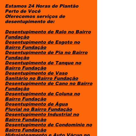
Estamos 24 Horas de Plantão
Perto de Você
Oferecemos serviços de
desentupimento de:
Desentupimento de Ralo
no Bairro
Fundação
Desentupimento de Esgoto
no
Bairro Fundação
Desentupimento de Pia
no Bairro
Fundação
Desentupimento de Tanque
no
Bairro Fundação
Desentupimento de Vaso
Sanitário
no Bairro Fundação
Desentupimento de Cano
no Bairro
Fundação
Desentupimento de Coluna
no
Bairro Fundação
Desentupimento de Água
Pluvial
no Bairro Fundação
Desentupimento Industrial
no
Bairro Fundação
Desentupimento de Condominio
no
Bairro Fundação
Hidrojateamento e Auto Vácuo
no