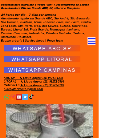
Desentupidora Hidrojato e Vácuo "Em" I Desentupidora de Esgoto
Desentupidora 24h em Grande ABC, SP, Litoral e Campinas
24 horas por dia – 7 dias por semana
Atendimento rápido em Grande ABC, Sto André, São Bernardo,
São Caetano, Diadema, Mauá, Ribeirão Pires, São Paulo, Centro,
Zona Leste, Sul, Norte, Mogi das Cruzes, Suzano, Guarulhos,
Barueri, Litoral Sul, Praia Grande, Mongaguá, Itanhaem,
Peruíbe, Campinas, Indaiatuba, Valinhos Vinhedo, Paulínia,
Americana, Holambra.
Equipe própria | Serviço limpo | Preço justo
WHATSAPP ABC-SP
WHATSAPP LITORAL
WHATSAPP CAMPINAS
ABC SP
📞 Ligue Agora:
(11) 97751-1305
LITORAL
📞 Ligue Agora: (13) 99172-5904
CAMPINAS
📞 Ligue Agora: (19) 99572-4703
hidrojatoevacuo@gmai.com