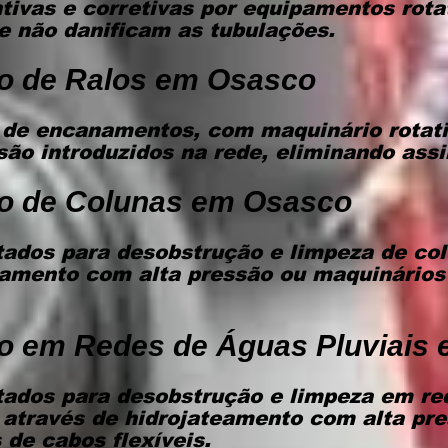
ivas e corretivas por equipamentos rot
ue não danificam as tubulações.
o de Ralos em Osasco
 de encanamentos, com maquinário rotat
são introduzidos na rede, eliminando assi
o de Colunas em Osasco
ados para desobstrução e limpeza de col
eamento com alta pressão ou maquinários
o em Redes de Águas Pluviais
ados para desobstrução e limpeza em re
 através de hidrojateamento com alta pr
 de cabos flexíveis.