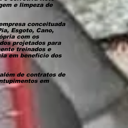
gem e limpeza de
 empresa conceituada
ia, Esgoto, Cano,
ópria com os
dos projetados para
mente treinados e
cia em benefício dos
 além de contratos de
entupimentos em