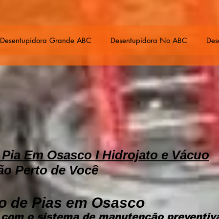
Desentupidora Grande ABC
Desentupidora No ABC
Des
Pia Em Osasco I Hidrojato e Vácuo
ão Perto de Você
o de Pias em Osasco
com o sistema de manutenção preventiva