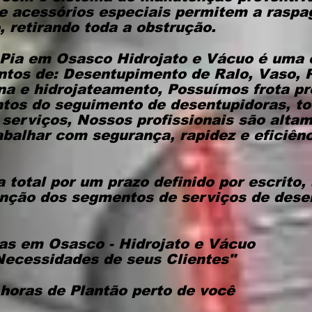
e acessórios especiais permitem a raspa
 retirando toda a obstrução.
e Pia em Osasco Hidrojato e Vácuo é uma
tos de: Desentupimento de Ralo, Vaso, P
na e hidrojateamento, Possuímos frota pr
os do seguimento de desentupidoras, to
 serviços, Nossos profissionais são alta
abalhar com segurança, rapidez e eficiên
 total por um prazo definido por escrito,
nção dos segmentos de serviços de des
as em Osasco - Hidrojato e Vácuo
Necessidades de seus Clientes"
horas de Plantão perto de você