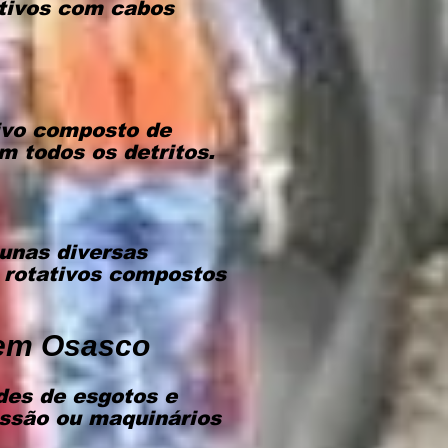
ativos com cabos
ivo composto de
m todos os detritos.
unas diversas
 rotativos compostos
 em Osasco
des de esgotos e
essão ou maquinários