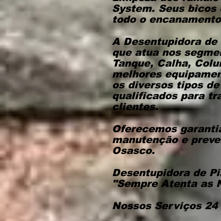
System. Seus bicos 
todo o encanamento,
​A Desentupidora d
que atua nos segmen
Tanque, Calha, Colu
melhores equipament
os diversos tipos de
qualificados para tr
clientes.
Oferecemos garantia
manutenção e preve
Osasco.
Desentupidora de Pi
"Sempre Atenta as 
Nossos Serviços 24 