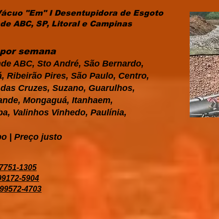
Vácuo "Em" I Desentupidora de Esgoto
e ABC, SP, Litoral e Campinas
s por semana
de ABC, Sto André, São Bernardo,
 Ribeirão Pires, São Paulo, Centro,
i das Cruzes, Suzano, Guarulhos,
Grande, Mongaguá, Itanhaem,
a, Valinhos Vinhedo, Paulínia,
o | Preço justo
97751-1305
 99172-5904
 99572-4703