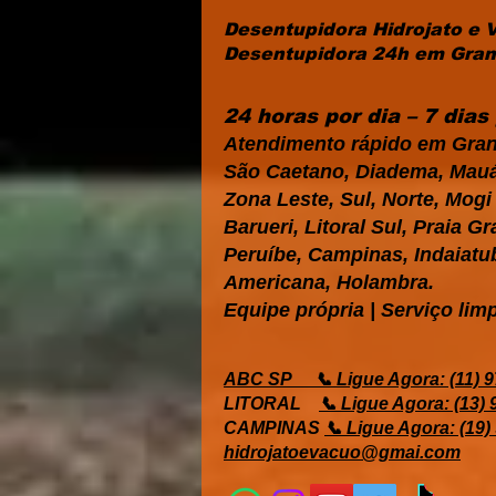
Desentupidora Hidrojato e 
Desentupidora 24h em Grand
24 horas por dia – 7 dia
Atendimento rápido em Gran
São Caetano, Diadema, Mauá,
Zona Leste, Sul, Norte, Mog
Barueri, Litoral Sul, Praia 
Peruíbe, Campinas, Indaiatub
Americana, Holambra.
Equipe própria | Serviço limp
ABC SP
📞 Ligue Agora: (11) 
LITORAL
📞 Ligue Agora: (13)
CAMPINAS
📞 Ligue Agora: (19)
hidrojatoevacuo@gmai.com