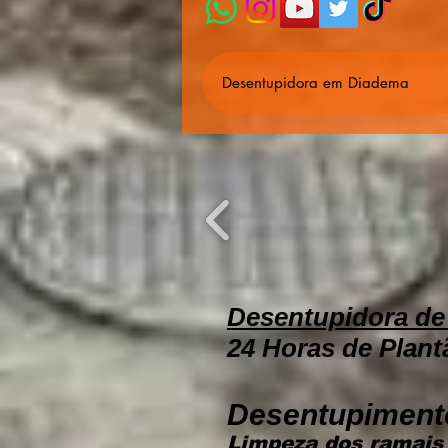
Desentupidora em Diadema
Desentupidora de 
24 Horas de Plant
Desentupiment
Limpeza dos ramais 