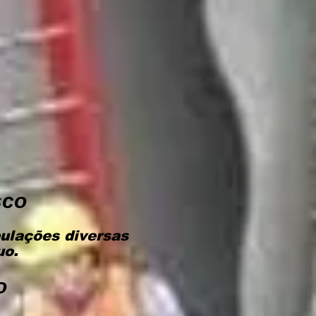
sco
ulações diversas
uo.
o