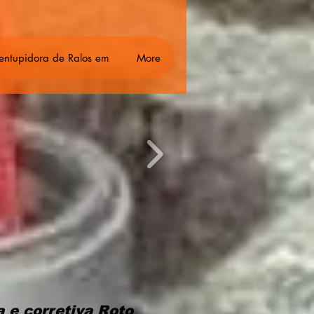
entupidora de Ralos em
More
 e corretiva Roto