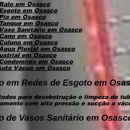
 Ralo
em Osasco
 Esgoto
em Osasco
 Pia
em Osasco
 Tanque
em Osasco
Vaso Sanitário
em Osasco
 Cano
em Osasco
 Coluna
em Osasco
Água Pluvial
em Osasco
ustrial
em Osasco
 Condominio
em Osasco
Auto Vácuo
em Osasco
o em Redes de Esgoto em Osa
ados para desobstrução e limpeza de tub
eamento com alta pressão e sucção a vác
o de Vasos Sanitário em Osasc