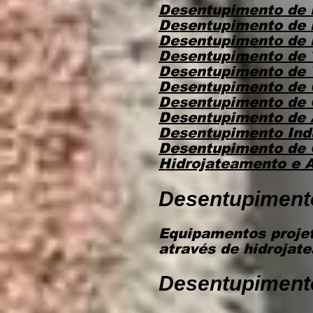
Desentupimento de
Desentupimento de
Desentupimento de
Desentupimento de
Desentupimento de 
Desentupimento de
Desentupimento de
Desentupimento de 
Desentupimento Ind
Desentupimento de
Hidrojateamento e 
Desentupiment
Equipamentos projet
através de hidrojat
Desentupiment