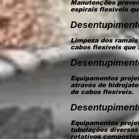
Manutenções prevent
espirais flexíveis q
Desentupiment
Limpeza dos ramais
cabos flexíveis que 
Desentupiment
Equipamentos projet
através de hidrojat
de cabos flexíveis.
Desentupiment
Equipamentos projet
tubulações diversas
rotativos compostos