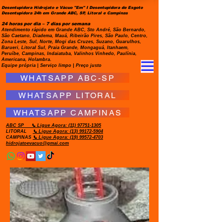
Desentupidora Hidrojato e Vácuo "Em" I Desentupidora de Esgoto
Desentupidora 24h em Grande ABC, SP, Litoral e Campinas
24 horas por dia – 7 dias por semana
Atendimento rápido em Grande ABC, Sto André, São Bernardo,
São Caetano, Diadema, Mauá, Ribeirão Pires, São Paulo, Centro,
Zona Leste, Sul, Norte, Mogi das Cruzes, Suzano, Guarulhos,
Barueri, Litoral Sul, Praia Grande, Mongaguá, Itanhaem,
Peruíbe, Campinas, Indaiatuba, Valinhos Vinhedo, Paulínia,
Americana, Holambra.
Equipe própria | Serviço limpo | Preço justo
WHATSAPP ABC-SP
WHATSAPP LITORAL
WHATSAPP CAMPINAS
ABC SP
📞 Ligue Agora:
(11) 97751-1305
LITORAL
📞 Ligue Agora: (13) 99172-5904
CAMPINAS
📞 Ligue Agora: (19) 99572-4703
hidrojatoevacuo@gmai.com