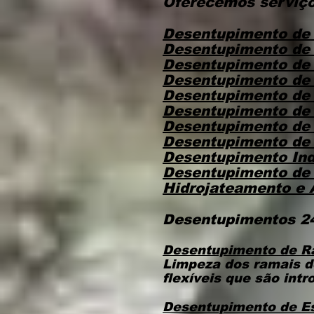
Oferecemos serviço
Desentupimento de
Desentupimento de
Desentupimento de
Desentupimento de
Desentupimento de 
Desentupimento de
Desentupimento de
Desentupimento de 
Desentupimento Ind
Desentupimento de
Hidrojateamento e
Desentupimentos 24
Desentupimento de R
Limpeza dos ramais d
flexíveis que são intr
Desentupimento de E