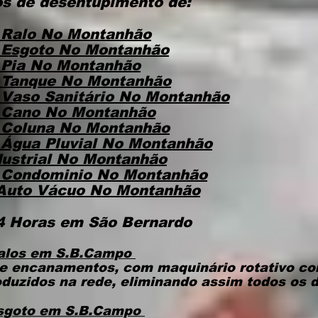
s de desentupimento de:
 Ralo No Montanhão
 Esgoto
No Montanhão
 Pia
No Montanhão
 Tanque
No Montanhão
Vaso Sanitário
No Montanhão
 Cano
No Montanhão
 Coluna
No Montanhão
Água Pluvial
No Montanhão
ustrial
No Montanhão
 Condominio
No Montanhão
 Auto Vácuo
No Montanhão
 Horas em São Bernardo​
alos em S.B.Campo
e encanamentos, com maquinário rotativo c
oduzidos na rede, eliminando assim todos os d
sgoto
em S.B.Campo