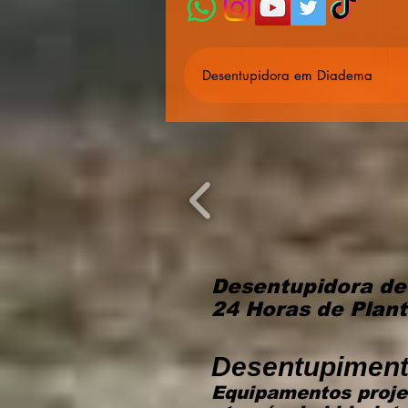
Desentupidora em Diadema
Desentupidora de
24 Horas de Plan
Desentupiment
Equipamentos proje