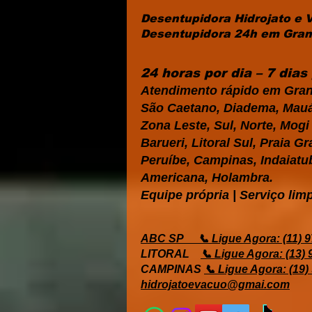
Desentupidora Hidrojato e 
Desentupidora 24h em Grand
24 horas por dia – 7 dia
Atendimento rápido em Gran
São Caetano, Diadema, Mauá,
Zona Leste, Sul, Norte, Mog
Barueri, Litoral Sul, Praia 
Peruíbe, Campinas, Indaiatub
Americana, Holambra.
Equipe própria | Serviço limp
ABC SP
📞 Ligue Agora: (11) 
LITORAL
📞 Ligue Agora: (13)
CAMPINAS
📞 Ligue Agora: (19)
hidrojatoevacuo@gmai.com