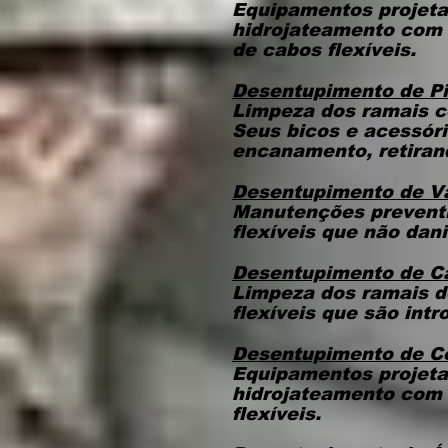
Equipamentos projeta
hidrojateamento com 
de cabos flexíveis.
Desentupimento de P
Limpeza dos ramais c
Seus bicos e acessór
encanamento, retiran
Desentupimento de V
Manutenções preventi
flexíveis que não dan
Desentupimento de 
Limpeza dos ramais d
flexíveis que são intr
Desentupimento de 
Equipamentos projeta
hidrojateamento com 
flexíveis.