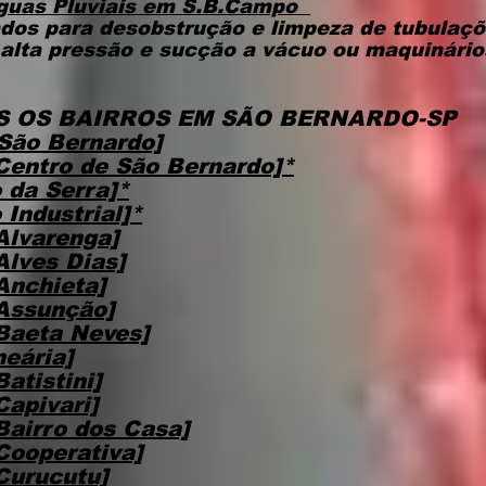
guas Pluviais
em S.B.Campo
dos para desobstrução e limpeza de tubulaçõ
alta pressão e sucção a vácuo ou maquinário
 OS BAIRROS EM SÃO BERNARDO-SP
São Bernardo]
Centro de São Bernardo]*
 da Serra]*
 Industrial]*
Alvarenga]
Alves Dias]
Anchieta]
Assunção]
Baeta Neves]
eária]
atistini]
Capivari]
Bairro dos Casa]
Cooperativa]
Curucutu]