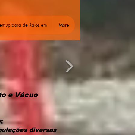
entupidora de Ralos em
More
to e Vácuo
s
bulações diversas