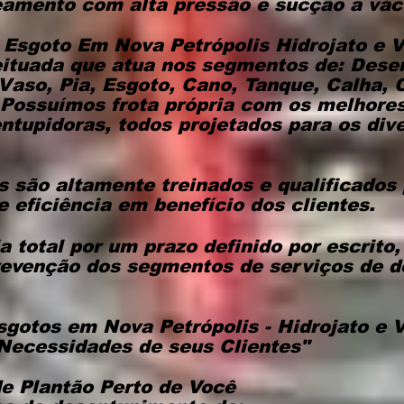
teamento com alta pressão e sucção a vác
 Esgoto Em Nova Petrópolis Hidrojato e 
ituada que atua nos segmentos de: Des
 Vaso, Pia, Esgoto, Cano, Tanque, Calha,
 Possuímos frota própria com os melhore
tupidoras, todos projetados para os dive
s são altamente treinados e qualificados
e eficiência em benefício dos clientes.
 total por um prazo definido por escrito
evenção dos segmentos de serviços de 
sgotos em Nova Petrópolis - Hidrojato e
Necessidades de seus Clientes"
e Plantão Perto de Você