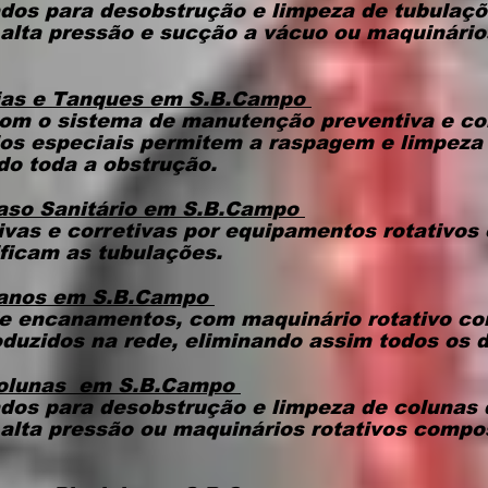
dos para desobstrução e limpeza de tubulaçõ
alta pressão e sucção a vácuo ou maquinário
ias e Tanques
em S.B.Campo
om o sistema de manutenção preventiva e co
ios especiais permitem a raspagem e limpeza 
do toda a obstrução.
aso Sanitário
em S.B.Campo
vas e corretivas por equipamentos rotativos
ificam as tubulações.
Canos
em S.B.Campo
e encanamentos, com maquinário rotativo c
oduzidos na rede, eliminando assim todos os d
Colunas
em S.B.Campo
dos para desobstrução e limpeza de colunas 
alta pressão ou maquinários rotativos compo