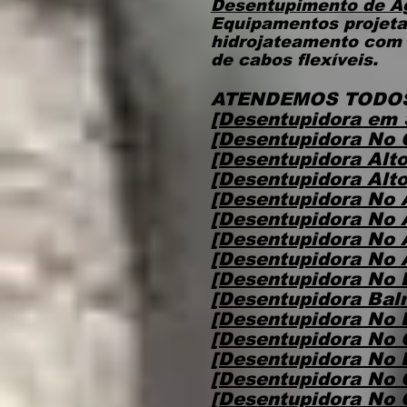
Desentupimento de Á
Equipamentos projeta
hidrojateamento com 
de cabos flexíveis.
ATENDEMOS TODOS
[Desentupidora em 
[Desentupidora No 
[Desentupidora Alto
[Desentupidora Alto
[Desentupidora No 
[Desentupidora No 
[Desentupidora No 
[Desentupidora No 
[Desentupidora No 
[Desentupidora Baln
[Desentupidora No B
[Desentupidora No 
[Desentupidora No 
[Desentupidora No 
[Desentupidora No 