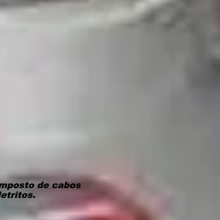
omposto de cabos
etritos.