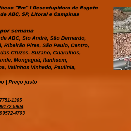
Vácuo "Em" I Desentupidora de Esgoto
e ABC, SP, Litoral e Campinas
s por semana
de ABC, Sto André, São Bernardo,
 Ribeirão Pires, São Paulo, Centro,
i das Cruzes, Suzano, Guarulhos,
Grande, Mongaguá, Itanhaem,
a, Valinhos Vinhedo, Paulínia,
o | Preço justo
97751-1305
 99172-5904
 99572-4703