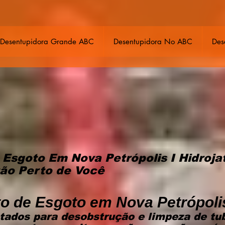
Desentupidora Grande ABC
Desentupidora No ABC
Des
 Esgoto Em Nova Petrópolis I Hidroja
tão Perto de Você
o de Esgoto em Nova Petrópoli
tados para desobstrução e limpeza de tu