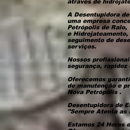
através de hidroja
A Desentupidora de
uma empresa conce
Petrópolis de Ralo,
e Hidrojateamento,
seguimento de desen
serviços.
Nossos profissionai
segurança, rapidez 
Oferecemos garantia
de manutenção e pr
Nova Petrópolis .
Desentupidora de E
"Sempre Atenta as 
Estamos 24 Horas d