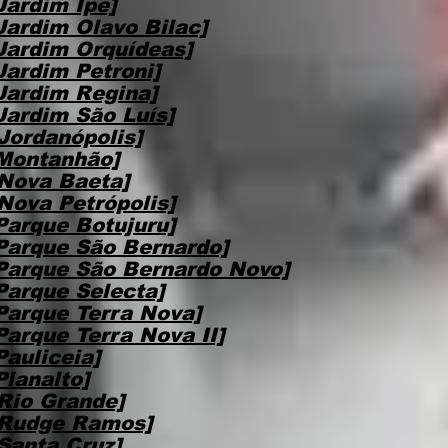
Jardim Ipe]
Jardim Olavo Bilac]
Jardim Orquídeas]
Jardim Petroni]
Jardim Regina]
Jardim São Luís]
Jordanópolis]
Montanhão]
Nova Baeta]
Nova Petrópolis]
Parque Botujuru]
Parque São Bernardo]
Parque São Bernardo Novo]
Parque Selecta]
Parque Terra Nova]
arque Terra Nova II]
auliceia]
lanalto]
Rio Grande]
 Rudge Ramos]
Santa Cruz]