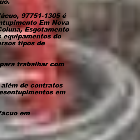
uo.
Vácuo, 97751-1305 é
entupimento Em Nova
 Coluna, Esgotamento
s equipamentos do
rsos tipos de
 para trabalhar com
, além de contratos
desentupimentos em
 Vácuo em