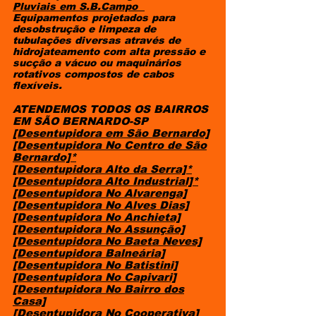
Pluviais
em S.B.Campo
Equipamentos projetados para
desobstrução e limpeza de
tubulações diversas através de
hidrojateamento com alta pressão e
sucção a vácuo ou maquinários
rotativos compostos de cabos
flexíveis.
ATENDEMOS TODOS OS BAIRROS
EM SÃO BERNARDO-SP
[Desentupidora em São Bernardo]
[Desentupidora No Centro de São
Bernardo]*
[Desentupidora Alto da Serra]*
[Desentupidora Alto Industrial]*
[Desentupidora No Alvarenga]
[Desentupidora No Alves Dias]
[Desentupidora No Anchieta]
[Desentupidora No Assunção]
[Desentupidora No Baeta Neves]
[Desentupidora Balneária]
[Desentupidora No Batistini]
[Desentupidora No Capivari]
[Desentupidora No Bairro dos
Casa]
[Desentupidora No Cooperativa]