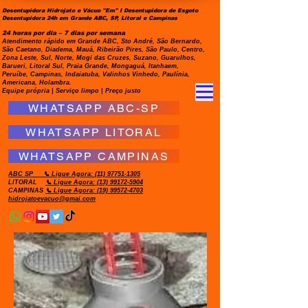
Desentupidora Hidrojato e Vácuo "Em" I Desentupidora de Esgoto
Desentupidora 24h em Grande ABC, SP, Litoral e Campinas
24 horas por dia – 7 dias por semana
Atendimento rápido em Grande ABC, Sto André, São Bernardo,
São Caetano, Diadema, Mauá, Ribeirão Pires, São Paulo, Centro,
Zona Leste, Sul, Norte, Mogi das Cruzes, Suzano, Guarulhos,
Barueri, Litoral Sul, Praia Grande, Mongaguá, Itanhaem,
Peruíbe, Campinas, Indaiatuba, Valinhos Vinhedo, Paulínia,
Americana, Holambra.
Equipe própria | Serviço limpo | Preço justo
WHATSAPP ABC-SP
WHATSAPP LITORAL
WHATSAPP CAMPINAS
ABC SP
📞 Ligue Agora:
(11) 97751-1305
LITORAL
📞 Ligue Agora: (13) 99172-5904
CAMPINAS
📞 Ligue Agora: (19) 99572-4703
hidrojatoevacuo@gmai.com