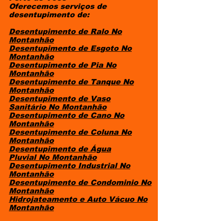
Oferecemos serviços de
desentupimento de:
Desentupimento de Ralo No
Montanhão
Desentupimento de Esgoto
No
Montanhão
Desentupimento de Pia
No
Montanhão
Desentupimento de Tanque
No
Montanhão
Desentupimento de Vaso
Sanitário
No Montanhão
Desentupimento de Cano
No
Montanhão
Desentupimento de Coluna
No
Montanhão
Desentupimento de Água
Pluvial
No Montanhão
Desentupimento Industrial
No
Montanhão
Desentupimento de Condominio
No
Montanhão
Hidrojateamento e Auto Vácuo
No
Montanhão