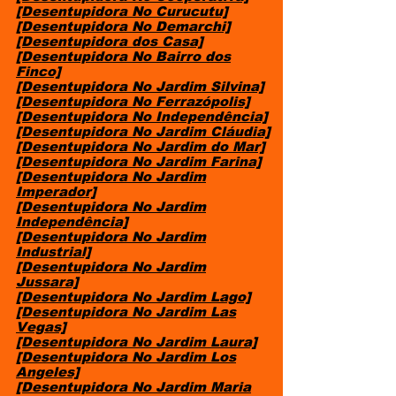
[Desentupidora No Curucutu]
[Desentupidora No Demarchi]
[Desentupidora dos Casa]
[Desentupidora No Bairro dos
Finco]
[Desentupidora No Jardim Silvina]
[Desentupidora No Ferrazópolis]
[Desentupidora No Independência]
[Desentupidora No Jardim Cláudia]
[Desentupidora No Jardim do Mar]
[Desentupidora No Jardim Farina]
[Desentupidora No Jardim
Imperador]
[Desentupidora No Jardim
Independência]
[Desentupidora No Jardim
Industrial]
[Desentupidora No Jardim
Jussara]
[Desentupidora No Jardim Lago]
[Desentupidora No Jardim Las
Vegas]
[Desentupidora No Jardim Laura]
[Desentupidora No Jardim Los
Angeles]
[Desentupidora No Jardim Maria