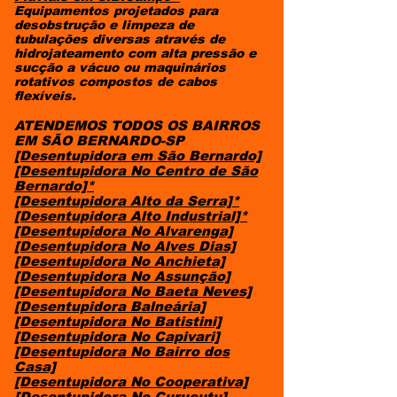
Equipamentos projetados para
desobstrução e limpeza de
tubulações diversas através de
hidrojateamento com alta pressão e
sucção a vácuo ou maquinários
rotativos compostos de cabos
flexíveis.
ATENDEMOS TODOS OS BAIRROS
EM SÃO BERNARDO-SP
[Desentupidora em São Bernardo]
[Desentupidora No Centro de São
Bernardo]*
[Desentupidora Alto da Serra]*
[Desentupidora Alto Industrial]*
[Desentupidora No Alvarenga]
[Desentupidora No Alves Dias]
[Desentupidora No Anchieta]
[Desentupidora No Assunção]
[Desentupidora No Baeta Neves]
[Desentupidora Balneária]
[Desentupidora No Batistini]
[Desentupidora No Capivari]
[Desentupidora No Bairro dos
Casa]
[Desentupidora No Cooperativa]
[Desentupidora No Curucutu]