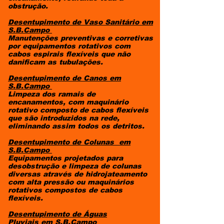
obstrução.
Desentupimento de Vaso Sanitário
em
S.B.Campo
Manutenções preventivas e corretivas
por equipamentos rotativos com
cabos espirais flexíveis que não
danificam as tubulações.
Desentupimento de Canos
em
S.B.Campo
Limpeza dos ramais de
encanamentos, com maquinário
rotativo composto de cabos flexíveis
que são introduzidos na rede,
eliminando assim todos os detritos.
Desentupimento de Colunas
em
S.B.Campo
Equipamentos projetados para
desobstrução e limpeza de colunas
diversas através de hidrojateamento
com alta pressão ou maquinários
rotativos compostos de cabos
flexíveis.
Desentupimento de Águas
Pluviais
em S.B.Campo