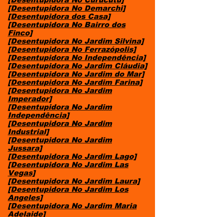
[Desentupidora No Demarchi]
[Desentupidora dos Casa]
[Desentupidora No Bairro dos
Finco]
[Desentupidora No Jardim Silvina]
[Desentupidora No Ferrazópolis]
[Desentupidora No Independência]
[Desentupidora No Jardim Cláudia]
[Desentupidora No Jardim do Mar]
[Desentupidora No Jardim Farina]
[Desentupidora No Jardim
Imperador]
[Desentupidora No Jardim
Independência]
[Desentupidora No Jardim
Industrial]
[Desentupidora No Jardim
Jussara]
[Desentupidora No Jardim Lago]
[Desentupidora No Jardim Las
Vegas]
[Desentupidora No Jardim Laura]
[Desentupidora No Jardim Los
Angeles]
[Desentupidora No Jardim Maria
Adelaide]