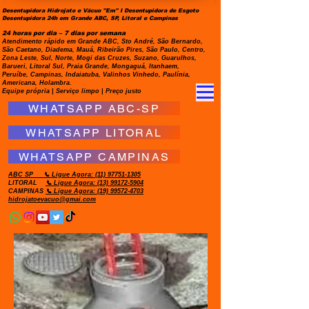
Desentupidora Hidrojato e Vácuo "Em" I Desentupidora de Esgoto
Desentupidora 24h em Grande ABC, SP, Litoral e Campinas
24 horas por dia – 7 dias por semana
Atendimento rápido em Grande ABC, Sto André, São Bernardo,
São Caetano, Diadema, Mauá, Ribeirão Pires, São Paulo, Centro,
Zona Leste, Sul, Norte, Mogi das Cruzes, Suzano, Guarulhos,
Barueri, Litoral Sul, Praia Grande, Mongaguá, Itanhaem,
Peruíbe, Campinas, Indaiatuba, Valinhos Vinhedo, Paulínia,
Americana, Holambra.
Equipe própria | Serviço limpo | Preço justo
WHATSAPP ABC-SP
WHATSAPP LITORAL
WHATSAPP CAMPINAS
ABC SP
📞 Ligue Agora:
(11) 97751-1305
LITORAL
📞 Ligue Agora: (13) 99172-5904
CAMPINAS
📞 Ligue Agora: (19) 99572-4703
hidrojatoevacuo@gmai.com