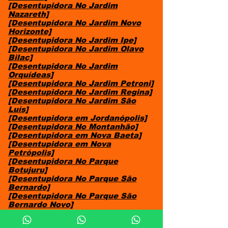
[Desentupidora No Jardim
Nazareth]
[Desentupidora No Jardim Novo
Horizonte]
[Desentupidora No Jardim Ipe]
[Desentupidora No Jardim Olavo
Bilac]
[Desentupidora No Jardim
Orquídeas]
[Desentupidora No Jardim Petroni]
[Desentupidora No Jardim Regina]
[Desentupidora No Jardim São
Luís]
[Desentupidora em Jordanópolis]
[Desentupidora No Montanhão]
[Desentupidora em Nova Baeta]
[Desentupidora em Nova
Petrópolis]
[Desentupidora No Parque
Botujuru]
[Desentupidora No Parque São
Bernardo]
[Desentupidora No Parque São
Bernardo Novo]
[Desentupidora No Parque Selecta]
[Desentupidora No Parque Terra