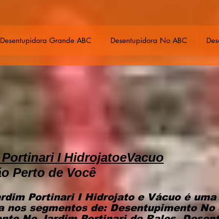
Desentupidora Grande ABC
Desentupidora No ABC
Des
Portinari I HidrojatoeVacuo
ão Perto de Você
rdim Portinari I Hidrojato e Vácuo é um
a nos segmentos de: Desentupimento No J
nto No Jardim Portinari de Ralos, Desen