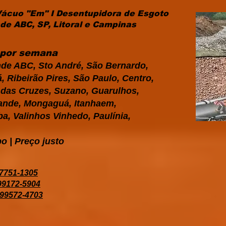
Vácuo "Em" I Desentupidora de Esgoto
e ABC, SP, Litoral e Campinas
s por semana
de ABC, Sto André, São Bernardo,
 Ribeirão Pires, São Paulo, Centro,
i das Cruzes, Suzano, Guarulhos,
Grande, Mongaguá, Itanhaem,
a, Valinhos Vinhedo, Paulínia,
o | Preço justo
97751-1305
 99172-5904
 99572-4703