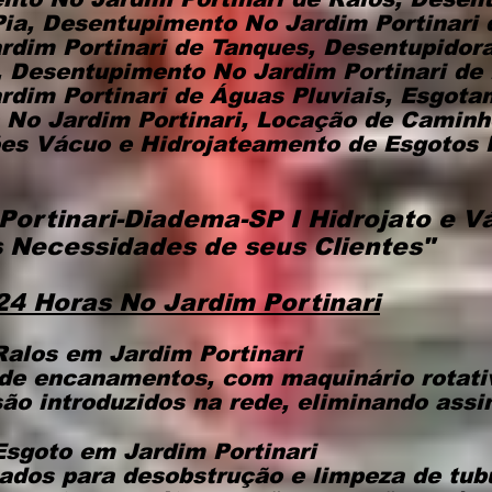
Pia, Desentupimento No Jardim Portinari 
rdim Portinari de Tanques, Desentupidor
, Desentupimento No Jardim Portinari de
rdim Portinari de Águas Pluviais, Esgot
s No Jardim Portinari, Locação de Caminh
s Vácuo e Hidrojateamento de Esgotos N
Portinari-Diadema-SP
I
Hidrojato e V
 Necessidades de seus Clientes"
4 Horas No Jardim Portinari
alos em Jardim Portinari
de encanamentos, com maquinário rotat
são introduzidos na rede, eliminando assi
Esgoto
em Jardim Portinari
ados para desobstrução e limpeza de tub