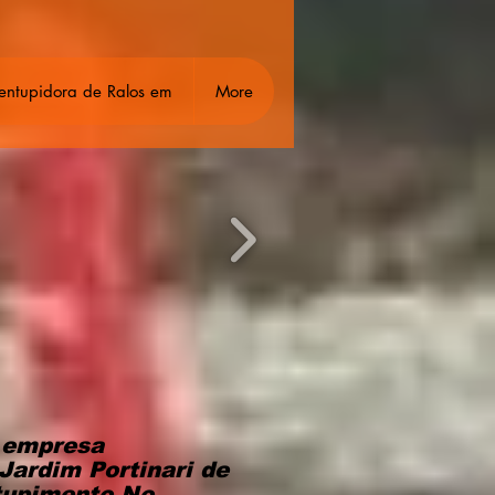
entupidora de Ralos em
More
a empresa
ardim Portinari de
tupimento No