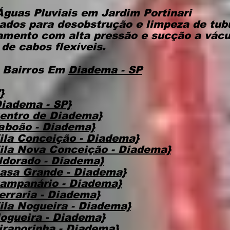
Águas Pluviais
em Jardim Portinari
ados para desobstrução e limpeza de tub
eamento com alta pressão e sucção a vác
de cabos flexíveis.
 Bairros Em
Diadema - SP
}
iadema - SP}
entro de Diadema}
aboão - Diadema}
ila Conceição - Diadema}
ila Nova Conceição - Diadema}
ldorado - Diadema}
asa Grande - Diadema}
ampanário - Diadema}
erraria - Diadema}
ila Nogueira - Diadema}
ogueira - Diadema}
iraporinha - Diadema}