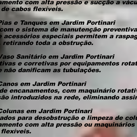
eamento com alta pressão e sucção a vác
de cabos flexíveis.
Pias e Tanques
em Jardim Portinari
com o sistema de manutenção preventiva 
e acessórios especiais permitem a raspa
retirando toda a obstrução.
Vaso Sanitário
em Jardim Portinari
ivas e corretivas por equipamentos rota
ue não danificam as tubulações.
 Canos
em Jardim Portinari
de encanamentos, com maquinário rotat
são introduzidos na rede, eliminando assi
Colunas
em Jardim Portinari
ados para desobstrução e limpeza de col
eamento com alta pressão ou maquinários 
flexíveis.