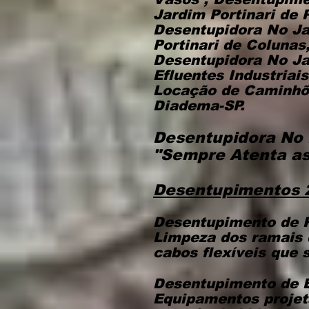
Jardim Portinari de 
Desentupidora No Ja
Portinari de Colunas
Desentupidora No Ja
Efluentes Industriai
Locação de Caminhõe
Diadema-SP.
Desentupidora No 
"Sempre Atenta as
Desentupimentos 2
Desentupimento de R
Limpeza dos ramais 
cabos flexíveis que 
Desentupimento de 
Equipamentos projet