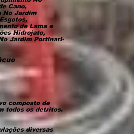
de Cano,
a No Jardim
 Esgotos,
amento de Lama e
ões Hidrojato,
o Jardim Portinari-
ácuo
ivo composto de
m todos os detritos.
ulações diversas