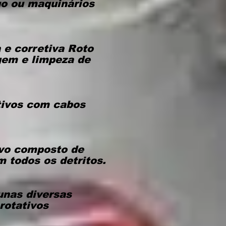
uo ou maquinários
e corretiva Roto
gem e limpeza de
tivos com cabos
ivo composto de
m todos os detritos.
unas diversas
rotativos