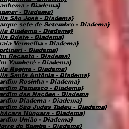
Canhema - Diadema}
namar - Diadema}
ila São José - Diadema}
arque sete de Setembro - Diadema}
ila Diadema - Diadema}
ila Odete - Diadema}
raia Vermelha - Diadema}
rtinari - Diadema}
im Recanto - Diadema}
im Yamberê - Diadema}
ila Regina - Diadema}
ila Santa Antônia - Diadema}
ardim Rosinha - Diadema}
Jardim Damasco - Diadema}
ardim das Nações - Diadema
ardim Diadema - Diadema}
ardim São Judas Tadeu - Diadema}
hácara Húngara - Diadema}
ardim União - Diadema}
orro do Samba - Diadema}