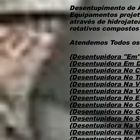
Desentupimento de 
Equipamentos projet
através de hidrojat
rotativos compostos 
Atendemos Todos os
{Desentupidora "Em"
{Desentupidora Em D
{Desentupidora No C
{Desentupidora No T
{Desentupidora Na V
{Desentupidora Na V
{Desentupidora No E
{Desentupidora No C
{Desentupidora No C
{Desentupidora No S
{Desentupidora Na V
{Desentupidora No N
{Desentupidora No P