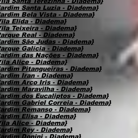
ila Santa Terezinha - Diadema}
ardim Santa Luzia - Diadema}
ardim Bela Vista - Diadema}
ila Elida - Diadema}
la Teixeira - Diadema}
arque Real - Diadema}
ardim São Judas - Diadema}
arque Galícia - Diadema}
ardim das Nações - Diadema}
ila Alice - Diadema}
ardim Pitangueiras - Diadema}
ardim Iran - Diadema}
ardim Arco Iris - Diadema}
ardim Maravilha - Diadema}
ardim dos Eucaliptos - Diadema}
ardim Gabriel Correia - Diadema}
Jardim Remanso - Diadema}
ardim Elisa - Diadema}
ila Alice - Diadema}
ardim Rey - Diadema}
ardim Donini - Diadema}