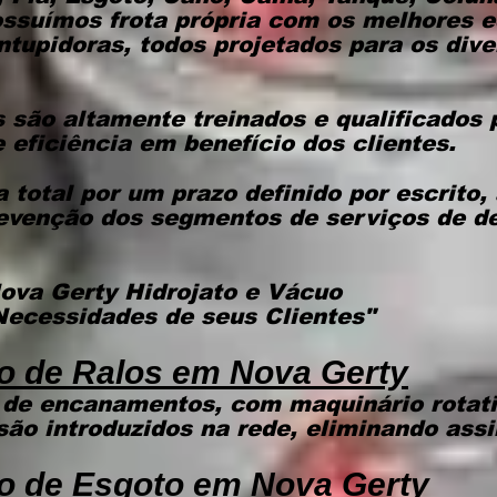
ossuímos frota própria com os melhores 
tupidoras, todos projetados para os dive
s são altamente treinados e qualificados
 eficiência em benefício dos clientes.
 total por um prazo definido por escrito,
evenção dos segmentos de serviços de 
ova Gerty Hidrojato e Vácuo
Necessidades de seus Clientes"
o de Ralos em Nova Gerty
 de encanamentos, com maquinário rotat
são introduzidos na rede, eliminando assi
o de Esgoto
em Nova Gerty