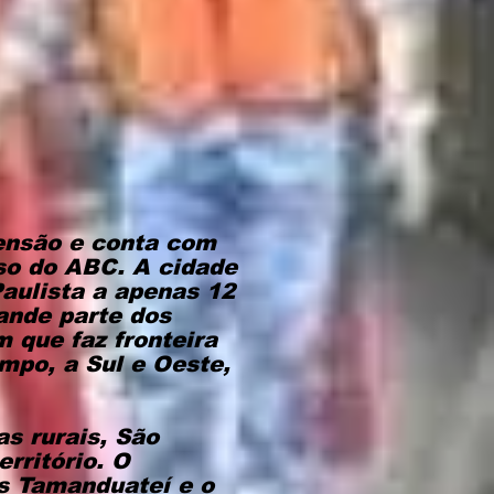
ensão e conta com
so do ABC. A cidade
Paulista a apenas 12
ande parte dos
 que faz fronteira
mpo, a Sul e Oeste,
s rurais, São
rritório. O
os Tamanduateí e o