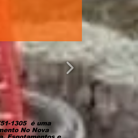
entupidora de Ralos em
More
7751-1305 é uma
imento No Nova
na, Esgotamentos e