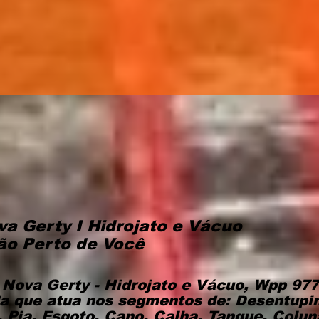
Desentupidora Grande ABC
Desentupidora No ABC
Des
a Gerty I Hidrojato e Vácuo
ão Perto de Você
 Nova Gerty - Hidrojato e Vácuo, Wpp 9
a que atua nos segmentos de: Desentup
, Pia, Esgoto, Cano, Calha, Tanque, Colu