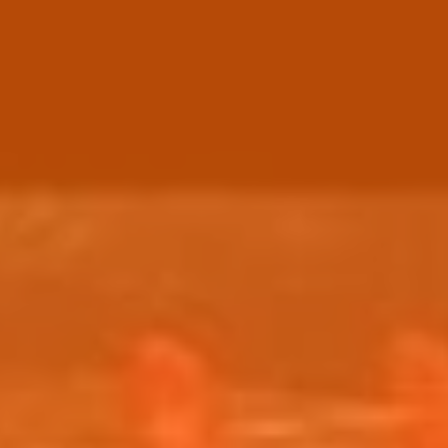
Vácuo "Em" I Desentupidora de Esgoto
e ABC, SP, Litoral e Campinas
s por semana
de ABC, Sto André, São Bernardo,
 Ribeirão Pires, São Paulo, Centro,
i das Cruzes, Suzano, Guarulhos,
Grande, Mongaguá, Itanhaem,
a, Valinhos Vinhedo, Paulínia,
o | Preço justo
97751-1305
 99172-5904
 99572-4703