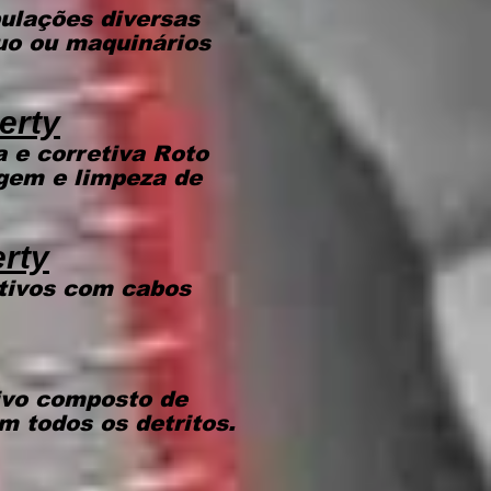
ulações diversas
uo ou maquinários
erty
 e corretiva Roto
gem e limpeza de
rty
ativos com cabos
ivo composto de
m todos os detritos.