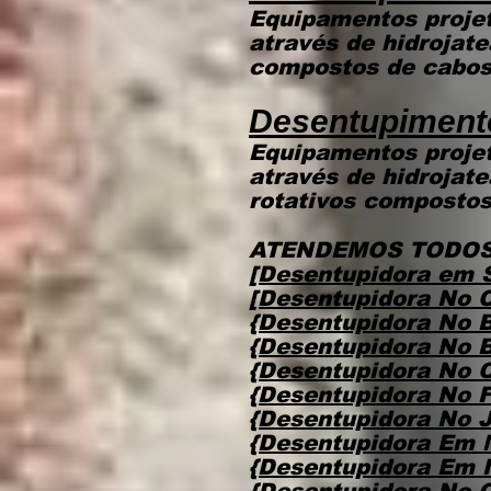
Equipamentos projet
através de hidrojat
compostos de cabos 
Desentupiment
Equipamentos projet
através de hidrojat
rotativos compostos
ATENDEMOS TODOS
[Desentupidora em 
[Desentupidora No 
{Desentupidora No 
{Desentupidora No B
{Desentupidora No 
{Desentupidora No 
{Desentupidora No 
{Desentupidora Em 
{Desentupidora Em 