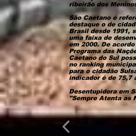
ribeirão dos Menino
São Caetano é refer
destaque o de cida
Brasil desde 1991, s
uma faixa de desenv
em 2000. De acordo 
Programa das Naçõe
Caetano do Sul poss
no ranking municipal
para o cidadão Sul
indicador é de 75,7 
Desentupidora em S
"Sempre Atenta as 