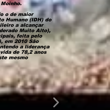
 Moinho.
do o de maior
to Humano (IDH) do
ileiro a alcançar
erado Muito Alto),
pais, feita pelo
), em 2010 São
ntendo a liderança
 vida de 78,2 anos
este mesmo