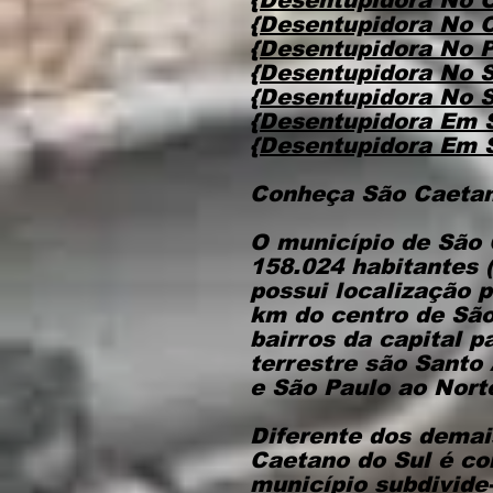
{Desentupidora No O
{Desentupidora No 
{Desentupidora No P
{Desentupidora No S
{Desentupidora No S
{Desentupidora Em 
{Desentupidora Em 
Conheça São Caetan
O município de São 
158.024 habitantes 
possui localização p
km do centro de São
bairros da capital 
terrestre são Santo
e São Paulo ao Nort
Diferente dos demai
Caetano do Sul é con
município subdivide