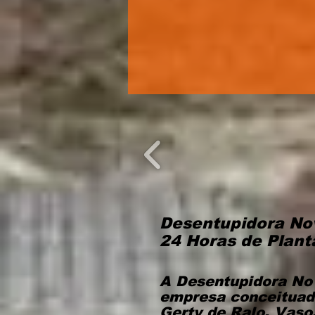
Desentupidora em Diadema
Desentupidora Nov
24 Horas de Plant
A Desentupidora No
empresa conceituad
Gerty de Ralo, Vaso