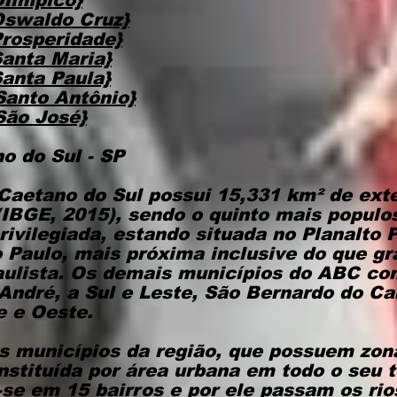
límpico}
Oswaldo Cruz}
rosperidade}
anta Maria}
anta Paula}
Santo Antônio}
São José}
o do Sul - SP
Caetano do Sul possui 15,331 km² de ext
(IBGE, 2015), sendo o quinto mais populo
rivilegiada, estando situada no Planalto 
 Paulo, mais próxima inclusive do que gr
paulista. Os demais municípios do ABC com
 André, a Sul e Leste, São Bernardo do Ca
e e Oeste.
s municípios da região, que possuem zona
stituída por área urbana em todo o seu te
-se em 15 bairros e por ele passam os ri