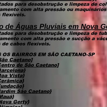
ados para desobstrução e limpeza de col
eamento com alta pressão ou maquinários 
flexíveis.
o de Águas Pluviais
em Nova G
ados para desobstrução e limpeza de tub
eamento com alta pressão e sucção a vác
 de cabos flexíveis.
 OS BAIRROS EM SÃO CAETANO-SP
São Caetano]
Centro de São Caetano]
Barcelona}
oa Vista}
Cerâmica}
Fundação}
Jardim São Caetano}
Mauá}
Nova Gerty}