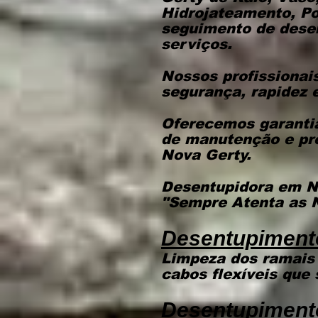
Hidrojateamento, P
seguimento de desen
serviços.
​Nossos profissionai
segurança, rapidez e
Oferecemos garantia
de manutenção e pr
Nova Gerty.
Desentupidora em N
"Sempre Atenta as 
​Desentupiment
Limpeza dos ramais
cabos flexíveis que 
Desentupiment