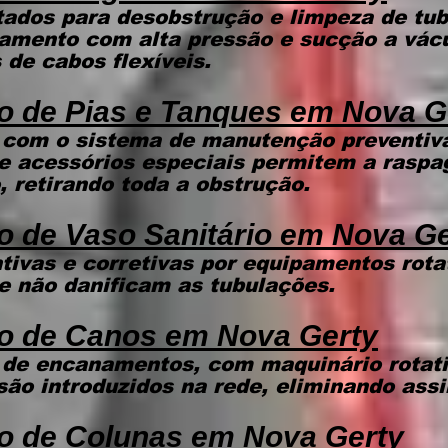
ados para desobstrução e limpeza de tub
eamento com alta pressão e sucção a vác
 de cabos flexíveis.
o de Pias e Tanques
em Nova G
com o sistema de manutenção preventiva
e acessórios especiais permitem a raspa
 retirando toda a obstrução.
 de Vaso Sanitário
em Nova Ge
ivas e corretivas por equipamentos rot
ue não danificam as tubulações.
o de Canos
em Nova Gerty
 de encanamentos, com maquinário rotat
são introduzidos na rede, eliminando assi
o de Colunas
em Nova Gerty