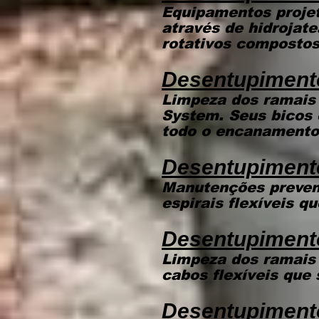
Equipamentos projet
através de hidrojat
rotativos compostos
Desentupiment
Limpeza dos ramais 
System. Seus bicos 
todo o encanamento,
Desentupimento
Manutenções prevent
espirais flexíveis q
Desentupiment
Limpeza dos ramais
cabos flexíveis que 
Desentupiment