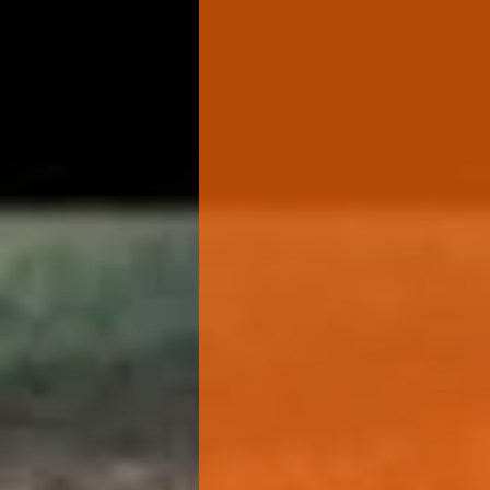
Desentupidora Hidrojato e 
Desentupidora 24h em Grand
24 horas por dia – 7 dia
Atendimento rápido em Gran
São Caetano, Diadema, Mauá,
Zona Leste, Sul, Norte, Mog
Barueri, Litoral Sul, Praia 
Peruíbe, Campinas, Indaiatub
Americana, Holambra.
Equipe própria | Serviço limp
ABC SP
📞 Ligue Agora: (11) 
LITORAL
📞 Ligue Agora: (13)
CAMPINAS
📞 Ligue Agora: (19)
hidrojatoevacuo@gmai.com