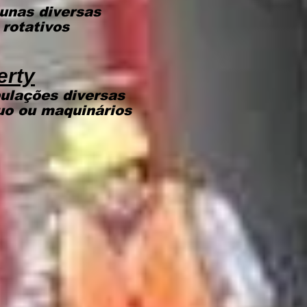
unas diversas
rotativos
erty
ulações diversas
uo ou maquinários