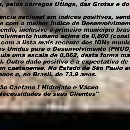
s, pelos córregos Utinga, das Grotas e do
ência nacional em índices positivos, sen
de com o melhor Índice de Desenvolvimen
endo, inclusive o primeiro município bras
olvimento humano acima de 0,800 (consid
com a lista mais recente dos IDHs munici
s Unidas para o Desenvolvimento (PNUD
uía uma escala de 0,862, desta forma ma
. Outro dado positivo é a expectativa de
san caetanense. No Estado de São Paulo 
anos e, no Brasil, de 73,9 anos.
ão Caetano I Hidrojato e Vácuo
Necessidades de seus Clientes"