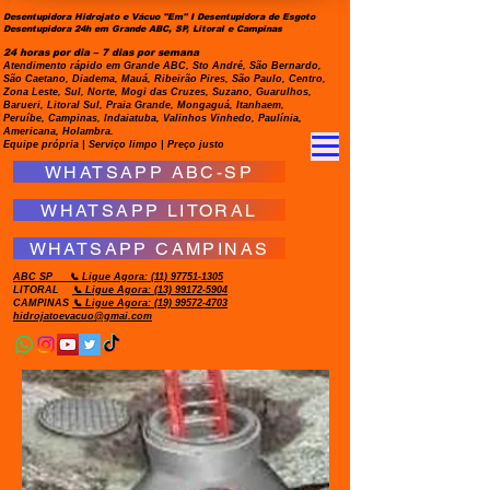
Desentupidora Hidrojato e Vácuo "Em" I Desentupidora de Esgoto
Desentupidora 24h em Grande ABC, SP, Litoral e Campinas
24 horas por dia – 7 dias por semana
Atendimento rápido em Grande ABC, Sto André, São Bernardo,
São Caetano, Diadema, Mauá, Ribeirão Pires, São Paulo, Centro,
Zona Leste, Sul, Norte, Mogi das Cruzes, Suzano, Guarulhos,
Barueri, Litoral Sul, Praia Grande, Mongaguá, Itanhaem,
Peruíbe, Campinas, Indaiatuba, Valinhos Vinhedo, Paulínia,
Americana, Holambra.
Equipe própria | Serviço limpo | Preço justo
WHATSAPP ABC-SP
WHATSAPP LITORAL
WHATSAPP CAMPINAS
ABC SP
📞 Ligue Agora:
(11) 97751-1305
LITORAL
📞 Ligue Agora: (13) 99172-5904
CAMPINAS
📞 Ligue Agora: (19) 99572-4703
hidrojatoevacuo@gmai.com