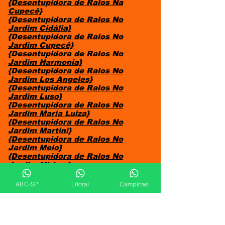
{Desentupidora de Ralos Na
Cupecê}
{Desentupidora de Ralos No
Jardim Cidália}
{Desentupidora de Ralos No
Jardim Cupecê}
{Desentupidora de Ralos No
Jardim Harmonia}
{Desentupidora de Ralos No
Jardim Los Angeles}
{Desentupidora de Ralos No
Jardim Luso}
{Desentupidora de Ralos No
Jardim Maria Luiza}
{Desentupidora de Ralos No
Jardim Martini}
{Desentupidora de Ralos No
Jardim Melo}
{Desentupidora de Ralos No
Jardim Miriam}
{Desentupidora de Ralos No
Jardim Niterói}
ABC-SP
Litoral
Campinas
{Desentupidora de Ralos No
Jardim Nosso Lar}
{Desentupidora de Ralos No
Jardim Orly}
{Desentupidora de Ralos No