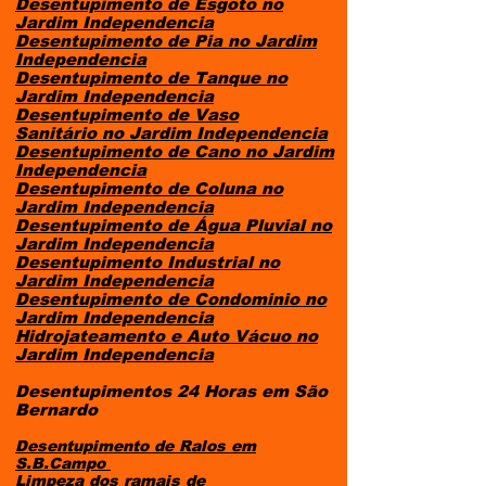
Desentupimento de Esgoto
no
Jardim Independencia
Desentupimento de Pia
no Jardim
Independencia
Desentupimento de Tanque
no
Jardim Independencia
Desentupimento de Vaso
Sanitário
no Jardim Independencia
Desentupimento de Cano
no Jardim
Independencia
Desentupimento de Coluna
no
Jardim Independencia
Desentupimento de Água Pluvial
no
Jardim Independencia
Desentupimento Industrial
no
Jardim Independencia
Desentupimento de Condominio
no
Jardim Independencia
Hidrojateamento e Auto Vácuo
no
Jardim Independencia
Desentupimentos 24 Horas em São
Bernardo​
Desentupimento de Ralos em
S.B.Campo
Limpeza dos ramais de