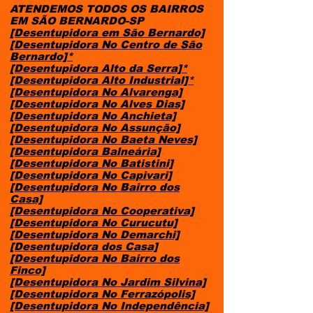
ATENDEMOS TODOS OS BAIRROS
EM SÃO BERNARDO-SP
[Desentupidora em São Bernardo]
[Desentupidora No Centro de São
Bernardo]*
[Desentupidora Alto da Serra]*
[Desentupidora Alto Industrial]*
[Desentupidora No Alvarenga]
[Desentupidora No Alves Dias]
[Desentupidora No Anchieta]
[Desentupidora No Assunção]
[Desentupidora No Baeta Neves]
[Desentupidora Balneária]
[Desentupidora No Batistini]
[Desentupidora No Capivari]
[Desentupidora No Bairro dos
Casa]
[Desentupidora No Cooperativa]
[Desentupidora No Curucutu]
[Desentupidora No Demarchi]
[Desentupidora dos Casa]
[Desentupidora No Bairro dos
Finco]
[Desentupidora No Jardim Silvina]
[Desentupidora No Ferrazópolis]
[Desentupidora No Independência]