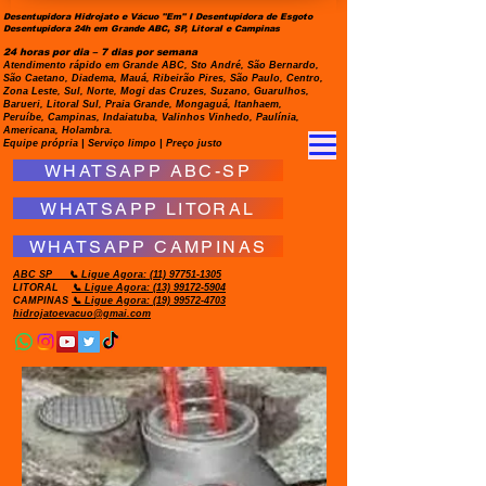
Desentupidora Hidrojato e Vácuo "Em" I Desentupidora de Esgoto
Desentupidora 24h em Grande ABC, SP, Litoral e Campinas
24 horas por dia – 7 dias por semana
Atendimento rápido em Grande ABC, Sto André, São Bernardo,
São Caetano, Diadema, Mauá, Ribeirão Pires, São Paulo, Centro,
Zona Leste, Sul, Norte, Mogi das Cruzes, Suzano, Guarulhos,
Barueri, Litoral Sul, Praia Grande, Mongaguá, Itanhaem,
Peruíbe, Campinas, Indaiatuba, Valinhos Vinhedo, Paulínia,
Americana, Holambra.
Equipe própria | Serviço limpo | Preço justo
WHATSAPP ABC-SP
WHATSAPP LITORAL
WHATSAPP CAMPINAS
ABC SP
📞 Ligue Agora:
(11) 97751-1305
LITORAL
📞 Ligue Agora: (13) 99172-5904
CAMPINAS
📞 Ligue Agora: (19) 99572-4703
hidrojatoevacuo@gmai.com