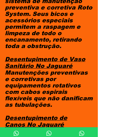
sistema de manutenção
preventiva e corretiva Roto
System. Seus bicos e
acessórios especiais
permitem a raspagem e
limpeza de todo o
encanamento, retirando
toda a obstrução.
Desentupimento de Vaso
Sanitário
No Jaguaré
Manutenções preventivas
e corretivas por
equipamentos rotativos
com cabos espirais
flexíveis que não danificam
as tubulações.
Desentupimento de
Canos
No Jaguaré
Limpeza dos ramais de