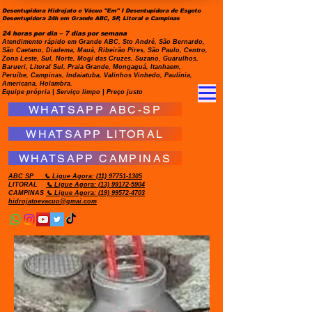
Desentupidora Hidrojato e Vácuo "Em" I Desentupidora de Esgoto
Desentupidora 24h em Grande ABC, SP, Litoral e Campinas
24 horas por dia – 7 dias por semana
Atendimento rápido em Grande ABC, Sto André, São Bernardo,
São Caetano, Diadema, Mauá, Ribeirão Pires, São Paulo, Centro,
Zona Leste, Sul, Norte, Mogi das Cruzes, Suzano, Guarulhos,
Barueri, Litoral Sul, Praia Grande, Mongaguá, Itanhaem,
Peruíbe, Campinas, Indaiatuba, Valinhos Vinhedo, Paulínia,
Americana, Holambra.
Equipe própria | Serviço limpo | Preço justo
WHATSAPP ABC-SP
WHATSAPP LITORAL
WHATSAPP CAMPINAS
ABC SP
📞 Ligue Agora:
(11) 97751-1305
LITORAL
📞 Ligue Agora: (13) 99172-5904
CAMPINAS
📞 Ligue Agora: (19) 99572-4703
hidrojatoevacuo@gmai.com