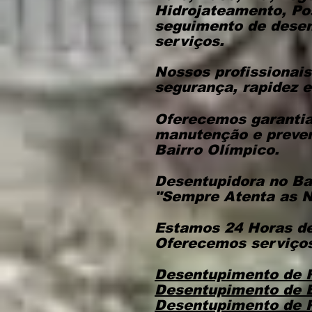
Hidrojateamento, Po
seguimento de desent
serviços.
Nossos profissionais
segurança, rapidez e
Oferecemos garantia 
manutenção e preve
Bairro Olímpico.
Desentupidora no Ba
"Sempre Atenta as N
Estamos 24 Horas de
Oferecemos serviços
Desentupimento de 
Desentupimento de 
Desentupimento de 