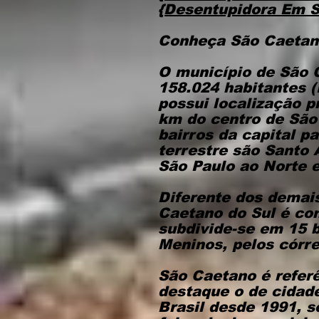
{Desentupidora Em S
Conheça São Caetano
O município de São 
158.024 habitantes 
possui localização p
km do centro de São 
bairros da capital p
terrestre são Santo 
São Paulo ao Norte 
Diferente dos demais
Caetano do Sul é con
subdivide-se em 15 b
Meninos, pelos córre
São Caetano é referê
destaque o de cidad
Brasil desde 1991, s