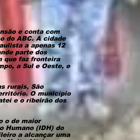
ensão e conta com
so do ABC. A cidade
Paulista a apenas 12
ande parte dos
 que faz fronteira
mpo, a Sul e Oeste, e
s rurais, São
rritório. O município
teí e o ribeirão dos
o o de maior
to Humano (IDH) do
ileiro a alcançar uma