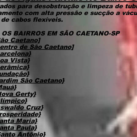
ados para desobstrução e limpeza de tub
eamento com alta pressão e sucção a vác
de cabos flexíveis.
OS BAIRROS EM SÃO CAETANO-SP
São Caetano]
entro de São Caetano]
arcelona}
oa Vista}
erâmica}
undação}
ardim São Caetano}
Mauá}
ova Gerty}
límpico}
swaldo Cruz}
rosperidade}
anta Maria}
anta Paula}
anto Antônio}