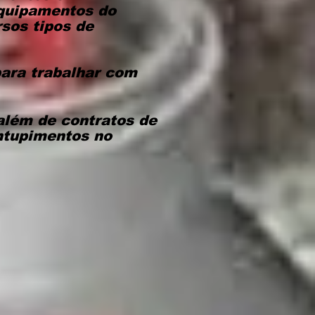
equipamentos do
sos tipos de
para trabalhar com
 além de contratos de
ntupimentos no