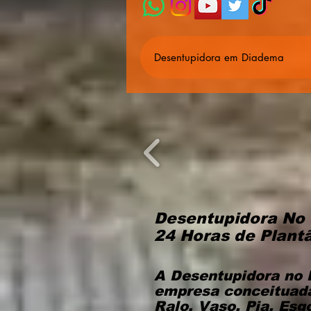
Desentupidora em Diadema
Desentupidora No 
24 Horas de Plant
A Desentupidora no 
empresa conceituada
Ralo, Vaso, Pia, Esg