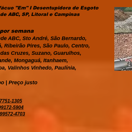
Vácuo "Em" I Desentupidora de Esgoto
e ABC, SP, Litoral e Campinas
s por semana
de ABC, Sto André, São Bernardo,
 Ribeirão Pires, São Paulo, Centro,
i das Cruzes, Suzano, Guarulhos,
Grande, Mongaguá, Itanhaem,
a, Valinhos Vinhedo, Paulínia,
o | Preço justo
97751-1305
 99172-5904
 99572-4703