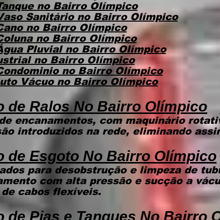
Tanque
no Bairro Olímpico
Vaso Sanitário
no Bairro Olímpico
 Cano
no Bairro Olímpico
Coluna
no Bairro Olímpico
Água Pluvial
no Bairro Olímpico
strial
no Bairro Olímpico
 Condominio
no Bairro Olímpico
Auto Vácuo
no Bairro Olímpico
o de Ralos No Bairro Olímpico
de encanamentos, com maquinário rotat
são introduzidos na rede, eliminando assi
o de Esgoto
No Bairro Olímpico
ados para desobstrução e limpeza de tub
eamento com alta pressão e sucção a vác
de cabos flexíveis.
 de Pias e Tanques
No Bairro 