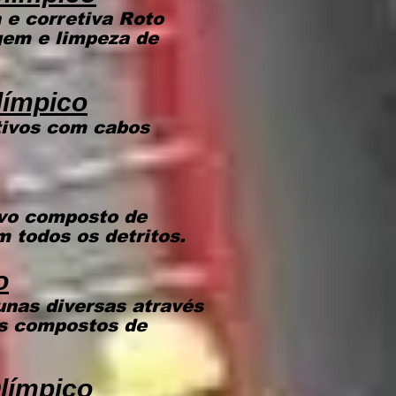
e corretiva Roto
gem e limpeza de
límpico
tivos com cabos
ivo composto de
m todos os detritos.
o
unas diversas através
os compostos de
límpico