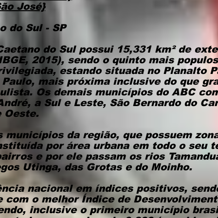
ão José}
 do Sul - SP
Caetano do Sul possui 15,331 km² de ext
(IBGE, 2015), sendo o quinto mais populo
rivilegiada, estando situada no Planalto 
Paulo, mais próxima inclusive do que gr
aulista. Os demais municípios do ABC com
André, a Sul e Leste, São Bernardo do Ca
e Oeste.
 municípios da região, que possuem zona
stituída por área urbana em todo o seu te
airros e por ele passam os rios Tamandua
gos Utinga, das Grotas e do Moinho.
ncia nacional em índices positivos, send
e com o melhor Índice de Desenvolvimen
endo, inclusive o primeiro município bras