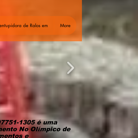
entupidora de Ralos em
More
97751-1305 é uma
mento No Olímpico de
amentos e