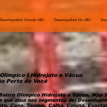
Desentupidora Grande ABC
Desentupidora No ABC
Des
Olímpico I Hidrojato e Vácuo
ão Perto de Você
Bairro Olímpico Hidrojato e Vácuo, Wpp 
 que atua nos segmentos de: Desentupi
oto, Cano, Tanque, Calha, Coluna, Esgot