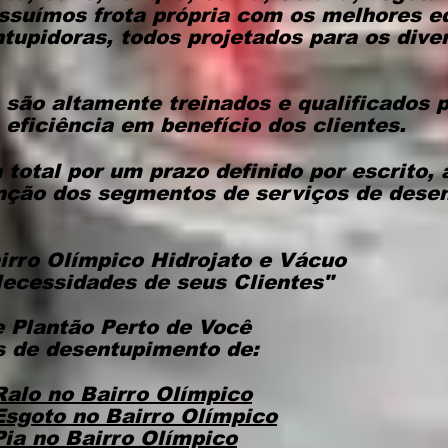
ssuímos frota própria com os melhores 
upidoras, todos projetados para os diver
 são altamente treinados e qualificados 
 eficiência em benefício dos clientes.
total por um prazo definido por escrito,
nção dos segmentos de serviços de dese
irro Olímpico Hidrojato e Vácuo
ecessidades de seus Clientes"
 Plantão Perto de Você
 de desentupimento de:
Ralo
no Bairro Olímpico
Esgoto
no Bairro Olímpico
Pia
no Bairro Olímpico