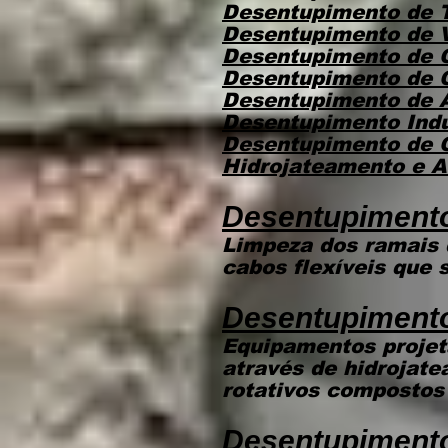
Desentupimento de 
Desentupimento de 
Desentupimento de
Desentupimento de 
Desentupimento de 
Desentupimento Indu
Desentupimento de
Hidrojateamento e 
​Desentupiment
Limpeza dos ramais 
cabos flexíveis que 
Desentupiment
Equipamentos projet
através de hidrojat
rotativos compostos 
Desentupimento