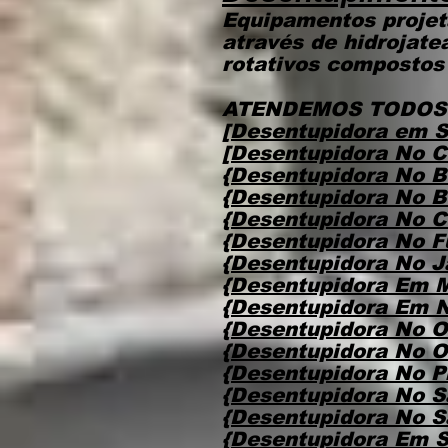
Equipamentos projet
através de hidrojat
rotativos compostos 
ATENDEMOS TODOS 
[Desentupidora em 
[Desentupidora No C
{Desentupidora No B
{Desentupidora No B
{Desentupidora No C
{Desentupidora No F
{Desentupidora No J
{Desentupidora Em 
{Desentupidora Em N
{Desentupidora No O
{Desentupidora No O
{Desentupidora No P
{Desentupidora No S
{Desentupidora No S
{Desentupidora Em S