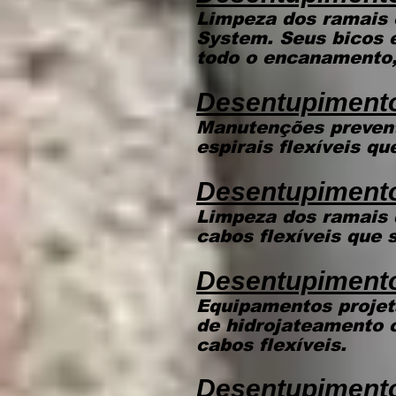
Limpeza dos ramais 
System. Seus bicos 
todo o encanamento, 
Desentupimento
Manutenções prevent
espirais flexíveis q
Desentupiment
Limpeza dos ramais 
cabos flexíveis que 
Desentupiment
Equipamentos projet
de hidrojateamento 
cabos flexíveis.
Desentupimento