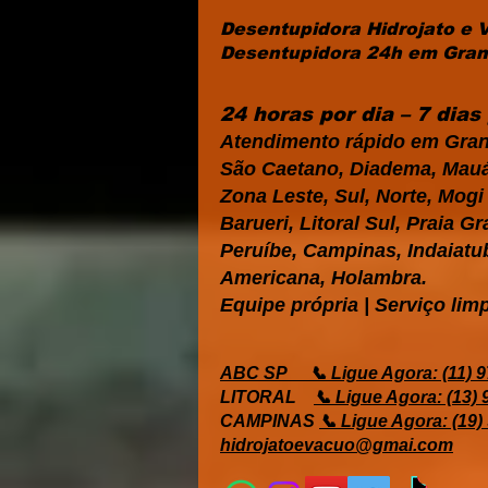
Desentupidora Hidrojato e 
Desentupidora 24h em Grand
24 horas por dia – 7 dia
Atendimento rápido em Gran
São Caetano, Diadema, Mauá,
Zona Leste, Sul, Norte, Mog
Barueri, Litoral Sul, Praia 
Peruíbe, Campinas, Indaiatub
Americana, Holambra.
Equipe própria | Serviço limp
ABC SP
📞 Ligue Agora: (11) 
LITORAL
📞 Ligue Agora: (13)
CAMPINAS
📞 Ligue Agora: (19)
hidrojatoevacuo@gmai.com