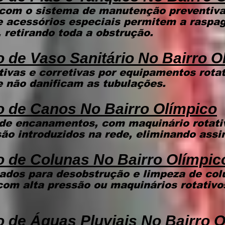
com o sistema de manutenção preventiva 
e acessórios especiais permitem a raspa
retirando toda a obstrução.
 de Vaso Sanitário
No Bairro O
ivas e corretivas por equipamentos rota
ue não danificam as tubulações.
o de Canos
No Bairro Olímpico
de encanamentos, com maquinário rotat
são introduzidos na rede, eliminando assi
o de Colunas
No Bairro Olímpic
ados para desobstrução e limpeza de col
com alta pressão ou maquinários rotativ
 de Águas Pluviais
No Bairro O