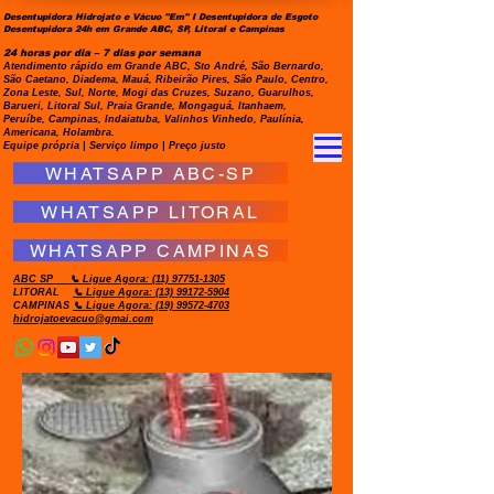
Desentupidora Hidrojato e Vácuo "Em" I Desentupidora de Esgoto
Desentupidora 24h em Grande ABC, SP, Litoral e Campinas
24 horas por dia – 7 dias por semana
Atendimento rápido em Grande ABC, Sto André, São Bernardo,
São Caetano, Diadema, Mauá, Ribeirão Pires, São Paulo, Centro,
Zona Leste, Sul, Norte, Mogi das Cruzes, Suzano, Guarulhos,
Barueri, Litoral Sul, Praia Grande, Mongaguá, Itanhaem,
Peruíbe, Campinas, Indaiatuba, Valinhos Vinhedo, Paulínia,
Americana, Holambra.
Equipe própria | Serviço limpo | Preço justo
WHATSAPP ABC-SP
WHATSAPP LITORAL
WHATSAPP CAMPINAS
ABC SP
📞 Ligue Agora:
(11) 97751-1305
LITORAL
📞 Ligue Agora: (13) 99172-5904
CAMPINAS
📞 Ligue Agora: (19) 99572-4703
hidrojatoevacuo@gmai.com