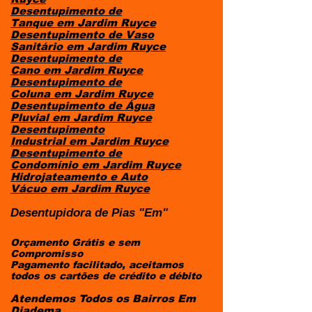
Desentupimento de
Tanque
em
Jardim Ruyce
Desentupimento de Vaso
Sanitário
em
Jardim Ruyce
Desentupimento de
Cano
em
Jardim Ruyce
Desentupimento de
Coluna
em
Jardim Ruyce
Desentupimento de Água
Pluvial
em
Jardim Ruyce
Desentupimento
Industrial
em
Jardim Ruyce
Desentupimento de
Condomínio
em
Jardim Ruyce
Hidrojateamento e Auto
Vácuo
em
Jardim Ruyce
Desentupidora de Pias "Em"
Orçamento Grátis e sem
Compromisso
Pagamento facilitado, aceitamos
todos os cartões de crédito e débito
Atendemos Todos os Bairros Em
Diadema