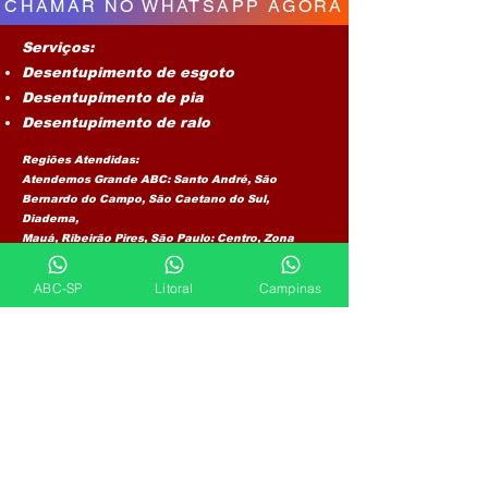
CHAMAR NO WHATSAPP AGORA
Serviços:
Desentupimento de esgoto
Desentupimento de pia
Desentupimento de ralo
Regiões Atendidas:
​Atendemos Grande ABC: Santo André, São
Bernardo do Campo, São Caetano do Sul,
Diadema,
Mauá, Ribeirão Pires, São Paulo: Centro, Zona
Leste, Sul, Norte, Litoral: Praia Grande, Mongaguá,
Itanhaém, Peruíbe, Campinas: Indaiatuba,
ABC-SP
Litoral
Campinas
Valinhos, Vinhedo, Paulínia, Americana,
Hortolândia.
Atendimento 24h​
Orçamento sem compromisso
Profissionais especializados
Atendimento rápido
Precisando de desentupidora agora?